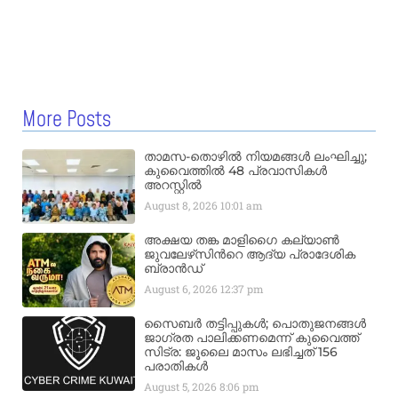
More Posts
താമസ-തൊഴിൽ നിയമങ്ങൾ ലംഘിച്ചു;
കുവൈത്തിൽ 48 പ്രവാസികൾ
അറസ്റ്റിൽ
August 8, 2026
10:01 am
അക്ഷയ തങ്ക മാളിഗൈ കല്യാണ്‍
ജുവലേഴ്‌സിന്‍റെ ആദ്യ പ്രാദേശിക
ബ്രാന്‍ഡ്
August 6, 2026
12:37 pm
സൈബർ തട്ടിപ്പുകൾ; പൊതുജനങ്ങൾ
ജാഗ്രത പാലിക്കണമെന്ന് കുവൈത്ത്
സിട്ര: ജൂലൈ മാസം ലഭിച്ചത് 156
പരാതികൾ
August 5, 2026
8:06 pm