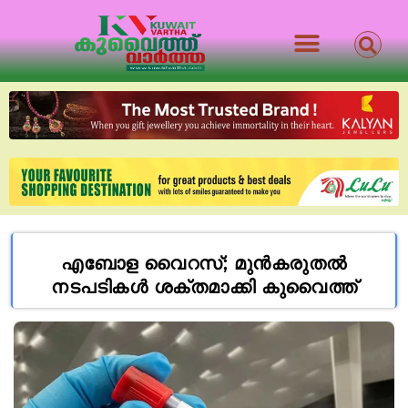
എബോള വൈറസ്; മുൻകരുതൽ
നടപടികൾ ശക്തമാക്കി കുവൈത്ത്