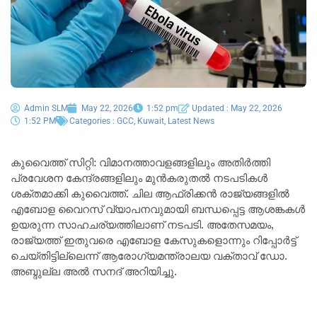
Admin SLM
May 22, 2026
1:52 pm
Updated : May 22, 2026
1:52 PM
Categories :
GCC
,
Kuwait
,
Latest News
കുവൈത്ത് സിറ്റി: വിമാനത്താവളങ്ങളിലും അതിർത്തി
പ്രവേശന കേന്ദ്രങ്ങളിലും മുൻകരുതൽ നടപടികൾ
ശക്തമാക്കി കുവൈത്ത്. ചില ആഫ്രിക്കൻ രാജ്യങ്ങളിൽ
എബോള വൈറസ് വ്യാപനവുമായി ബന്ധപ്പെട്ട ആശങ്കകൾ
ഉയരുന്ന സാഹചര്യത്തിലാണ് നടപടി. അതേസമയം,
രാജ്യത്ത് ഇതുവരെ എബോള കേസുകളൊന്നും റിപ്പോർട്ട്
ചെയ്തിട്ടില്ലെന്ന് ആരോഗ്യമന്ത്രാലയ വക്താവ് ഡോ.
അബ്ദുല്ല അൽ സനദ് അറിയിച്ചു.