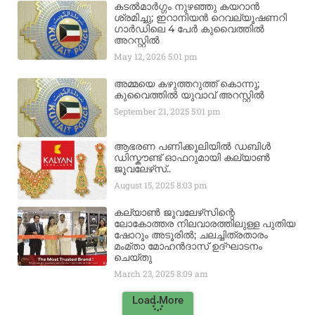
കടൽമാർഗ്ഗം നുഴഞ്ഞു കയറാൻ
ശ്രമിച്ചു; ഇറാനിയൻ റെവല്യൂഷണറി
ഗാർഡിലെ 4 പേർ കുവൈത്തിൽ
അറസ്റ്റിൽ
May 12, 2026
5:01 pm
അമ്മയെ കഴുത്തറുത്ത് കൊന്നു;
കുവൈത്തിൽ യുവാവ് അറസ്റ്റിൽ
September 21, 2025
5:01 pm
ആഭരണ പണിക്കൂലിയിൽ ഡബിൾ
ഡിസ്കൗണ്ട് ഓഫറുമായി കല്യാൺ
ജൂവലേഴ്‌സ്..
August 15, 2025
8:03 pm
കല്യാൺ ജൂവലേഴ്‌സിന്റെ
ലോകോത്തര നിലവാരത്തിലുള്ള പുതിയ
ഷോറൂം അടൂരിൽ; ചലച്ചിത്രതാരം
മംമ്താ മോഹൻദാസ് ഉദ്ഘാടനം
ചെയ്‌തു
March 23, 2025
8:09 am
Load More