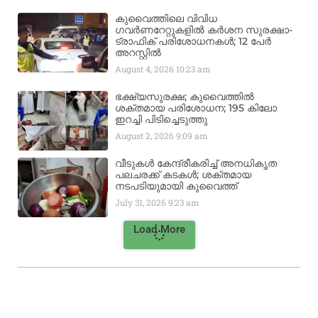
കുവൈത്തിലെ വിവിധ
ഗവർണറേറ്റുകളിൽ കർശന സുരക്ഷാ-
ട്രാഫിക് പരിശോധനകൾ; 12 പേർ
അറസ്റ്റിൽ
August 4, 2026
10:23 am
ഭക്ഷ്യസുരക്ഷ; കുവൈത്തിൽ
ശക്തമായ പരിശോധന; 195 കിലോ
ഇറച്ചി പിടിച്ചെടുത്തു
August 2, 2026
9:09 am
വീടുകൾ കേന്ദ്രീകരിച്ച് അനധികൃത
പലചരക്ക് കടകൾ; ശക്തമായ
നടപടിയുമായി കുവൈത്ത്
July 31, 2026
9:23 am
Load More