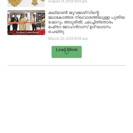
August 15, 2025
8:03 pm
കല്യാൺ ജൂവലേഴ്‌സിന്റെ
ലോകോത്തര നിലവാരത്തിലുള്ള പുതിയ
ഷോറൂം അടൂരിൽ; ചലച്ചിത്രതാരം
മംമ്താ മോഹൻദാസ് ഉദ്ഘാടനം
ചെയ്‌തു
March 23, 2025
8:09 am
Load More