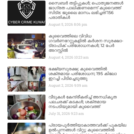
സൈബർ തട്ടിപ്പുകൾ; പൊതുജനങ്ങൾ
ജാഗ്രത പാലിക്കണമെന്ന് കുവൈത്ത്
സിട്ര: ജൂലൈ മാസം ലഭിച്ചത് 156
പരാതികൾ
August 5, 2026
8:06 pm
കുവൈത്തിലെ വിവിധ
ഗവർണറേറ്റുകളിൽ കർശന സുരക്ഷാ-
ട്രാഫിക് പരിശോധനകൾ; 12 പേർ
അറസ്റ്റിൽ
August 4, 2026
10:23 am
ഭക്ഷ്യസുരക്ഷ; കുവൈത്തിൽ
ശക്തമായ പരിശോധന; 195 കിലോ
ഇറച്ചി പിടിച്ചെടുത്തു
August 2, 2026
9:09 am
വീടുകൾ കേന്ദ്രീകരിച്ച് അനധികൃത
പലചരക്ക് കടകൾ; ശക്തമായ
നടപടിയുമായി കുവൈത്ത്
July 31, 2026
9:23 am
പ്രായപൂർത്തിയാകാത്തവർക്ക് പുകയില
ഉൽപ്പന്നങ്ങൾ വിറ്റു; കുവൈത്തിൽ