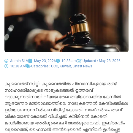
Admin SLM
May 23, 2026
10:38 am
Updated : May 23, 2026
10:38 AM
Categories :
GCC
,
Kuwait
,
Latest News
കുവൈത്ത് സിറ്റി: കുവൈത്തിൽ പ്രവാസികളായ രണ്ട്
സഹോദരിമാരുടെ നാടുകടത്തൽ ഉത്തരവ്
റദ്ദാക്കുന്നതിനായി വ്യാജ രേഖ തയ്യാറാക്കിയ കേസിൽ
ആഭ്യന്തര മന്ത്രാലയത്തിലെ നാടുകടത്തൽ കേന്ദ്രത്തിലെ
ഉദ്യോഗസ്ഥന് ശിക്ഷ വിധിച്ച് കോടതി. നാല് വർഷം തടവ്
ശിക്ഷയാണ് കോടതി വിധിച്ചത്. ക്രിമിനൽ കോടതി
ജഡ്ജിമാരായ അൽദുവൈഹി അൽദുവൈഹി, ഇബ്രാഹിം
ഖുറൈത്ത്, ഫൈസൽ അൽഖുദൈർ എന്നിവർ ഉൾപ്പെട്ട