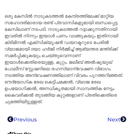
ഒരു കേസിൽ നാടുകടത്തൽ കേന്ദ്രത്തിലേക്ക് മാറ്റിയ
സഹോദരിമാരായ രണ്ട് പ്രവാസികളുമായി ബന്ധപ്പെട്ട
കേസിലാണ് നടപടി. നാടുകടത്തൽ റദ്ദാക്കുന്നതിനായി
ഇവരിൽ നിന്നും ഇയാൾ പണം വാങ്ങുകയും ഇതിനായി
ക്രിമിനൽ എക്‌സിക്യൂഷൻ ഡയറക്ടറുടെ പേരിൽ
വ്യാജമായി ദയാ ഹർജി നിർമ്മിച്ച് ആഭ്യന്തര മന്ത്രിക്ക്
സമർപ്പിക്കുകയും ചെയ്തുവെന്നാണ്
ഇയാൾക്കെതിരെയുള്ള, കുറ്റം. ജലീബ് അൽഷുയൂഖ്
പോലീസ് സ്റ്റേഷനിലെ രഹസ്യാന്വേഷണ വിഭാഗം
നടത്തിയ അന്വേഷണത്തിലാണ് വിവരം പുറത്തറിഞ്ഞത്.
ഔദ്യോഗിക രേഖ കെട്ടിചമക്കൽ, വ്യാജ രേഖ
ഉപയോഗിക്കൽ, അനധികൃതമായി സാമ്പത്തിക നേട്ടം
കൈവരിക്കൽ തുടങ്ങിയ കുറ്റങ്ങളാണ് പ്രതിക്കെതിരെ
ചുമത്തിയിട്ടുള്ളത്.
Previous
Next
Share this