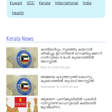
Kuwait
GCC
Kerala
International
India
Health
Kerala News
കടൽമാർഗ്ഗം നുഴഞ്ഞു കയറാൻ
ശ്രമിച്ചു; ഇറാനിയൻ റെവല്യൂഷണറി
ഗാർഡിലെ 4 പേർ കുവൈത്തിൽ
അറസ്റ്റിൽ
May 12, 2026
5:01 pm
അമ്മയെ കഴുത്തറുത്ത് കൊന്നു;
കുവൈത്തിൽ യുവാവ് അറസ്റ്റിൽ
September 21, 2025
5:01 pm
ആഭരണ പണിക്കൂലിയിൽ ഡബിൾ
ഡിസ്കൗണ്ട് ഓഫറുമായി കല്യാൺ
ജൂവലേഴ്‌സ്..