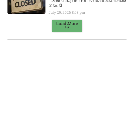
അഞ്ച് കച്ചവട സ്ഥാപനങ്ങൾക്കെതിരെ
നടപടി
July 29, 2026
8:08 pm
Load More