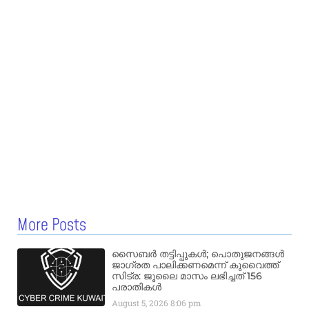
More Posts
സൈബർ തട്ടിപ്പുകൾ; പൊതുജനങ്ങൾ
ജാഗ്രത പാലിക്കണമെന്ന് കുവൈത്ത്
സിട്ര: ജൂലൈ മാസം ലഭിച്ചത് 156
പരാതികൾ
August 5, 2026
8:06 pm