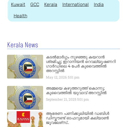
Kuwait
GCC
Kerala
International
India
Health
Kerala News
കടൽമാർഗ്ഗം നുഴഞ്ഞു കയറാൻ
ശ്രമിച്ചു; ഇറാനിയൻ റെവല്യൂഷണറി
ഗാർഡിലെ 4 പേർ കുവൈത്തിൽ
അറസ്റ്റിൽ
May 12, 2026
5:01 pm
അമ്മയെ കഴുത്തറുത്ത് കൊന്നു;
കുവൈത്തിൽ യുവാവ് അറസ്റ്റിൽ
September 21, 2025
5:01 pm
ആഭരണ പണിക്കൂലിയിൽ ഡബിൾ
ഡിസ്കൗണ്ട് ഓഫറുമായി കല്യാൺ
ജൂവലേഴ്‌സ്..