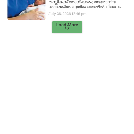
തസ്തികക്ക് അംഗീകാരം; ആരോഗ്യ
മേഖലയിൽ പുതിയ തൊഴിൽ വിഭാഗം
July 28, 2026
12:46 pm
Load More