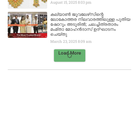
August 15, 2025
8:03 pm
കല്യാൺ ജൂവലേഴ്‌സിന്റെ
ലോകോത്തര നിലവാരത്തിലുള്ള പുതിയ
ഷോറൂം അടൂരിൽ; ചലച്ചിത്രതാരം
മംമ്താ മോഹൻദാസ് ഉദ്ഘാടനം
ചെയ്‌തു
March 23, 2025
8:09 am
Load More