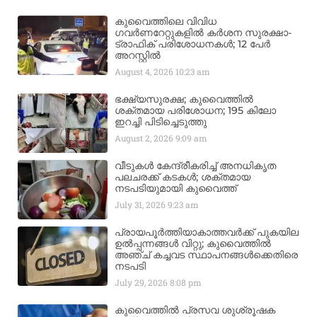
കുവൈത്തിലെ വിവിധ
ഗവർണറേറ്റുകളിൽ കർശന സുരക്ഷാ-
ട്രാഫിക് പരിശോധനകൾ; 12 പേർ
അറസ്റ്റിൽ
August 4, 2026
10:23 am
ഭക്ഷ്യസുരക്ഷ; കുവൈത്തിൽ
ശക്തമായ പരിശോധന; 195 കിലോ
ഇറച്ചി പിടിച്ചെടുത്തു
August 2, 2026
9:09 am
വീടുകൾ കേന്ദ്രീകരിച്ച് അനധികൃത
പലചരക്ക് കടകൾ; ശക്തമായ
നടപടിയുമായി കുവൈത്ത്
July 31, 2026
9:23 am
പ്രായപൂർത്തിയാകാത്തവർക്ക് പുകയില
ഉൽപ്പന്നങ്ങൾ വിറ്റു; കുവൈത്തിൽ
അഞ്ച് കച്ചവട സ്ഥാപനങ്ങൾക്കെതിരെ
നടപടി
July 29, 2026
8:08 pm
കുവൈത്തിൽ പ്രസവ ശുശ്രൂഷക