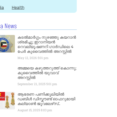
dia
Health
la News
കടൽമാർഗ്ഗം നുഴഞ്ഞു കയറാൻ
ശ്രമിച്ചു; ഇറാനിയൻ
റെവല്യൂഷണറി ഗാർഡിലെ 4
പേർ കുവൈത്തിൽ അറസ്റ്റിൽ
May 12, 2026
5:01 pm
അമ്മയെ കഴുത്തറുത്ത് കൊന്നു;
കുവൈത്തിൽ യുവാവ്
അറസ്റ്റിൽ
September 21, 2025
5:01 pm
ആഭരണ പണിക്കൂലിയിൽ
ഡബിൾ ഡിസ്കൗണ്ട് ഓഫറുമായി
കല്യാൺ ജൂവലേഴ്‌സ്..
August 15, 2025
8:03 pm