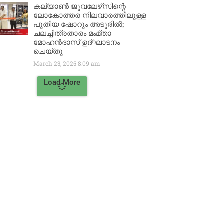
കല്യാൺ ജൂവലേഴ്‌സിന്റെ
ലോകോത്തര നിലവാരത്തിലുള്ള
പുതിയ ഷോറൂം അടൂരിൽ;
ചലച്ചിത്രതാരം മംമ്താ
മോഹൻദാസ് ഉദ്ഘാടനം
ചെയ്‌തു
March 23, 2025
8:09 am
Load More