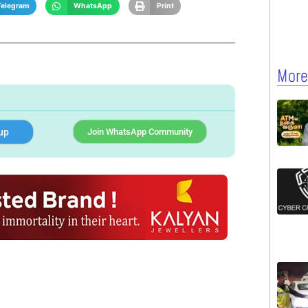
Telegram
WhatsApp
Print
More
up
Join WhatsApp Community