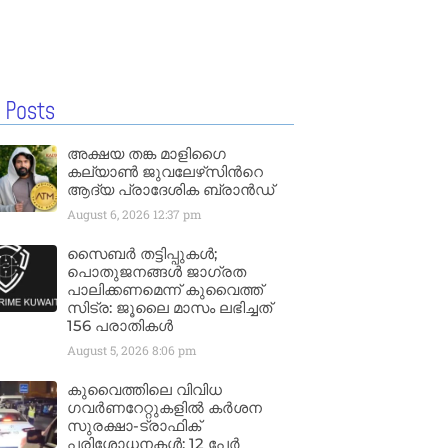
 Posts
അക്ഷയ തങ്ക മാളിഗൈ
കല്യാണ്‍ ജുവലേഴ്‌സിന്‍റെ
ആദ്യ പ്രാദേശിക ബ്രാന്‍ഡ്
August 6, 2026
12:37 pm
സൈബർ തട്ടിപ്പുകൾ;
പൊതുജനങ്ങൾ ജാഗ്രത
പാലിക്കണമെന്ന് കുവൈത്ത്
സിട്ര: ജൂലൈ മാസം ലഭിച്ചത്
156 പരാതികൾ
August 5, 2026
8:06 pm
കുവൈത്തിലെ വിവിധ
ഗവർണറേറ്റുകളിൽ കർശന
സുരക്ഷാ-ട്രാഫിക്
പരിശോധനകൾ; 12 പേർ