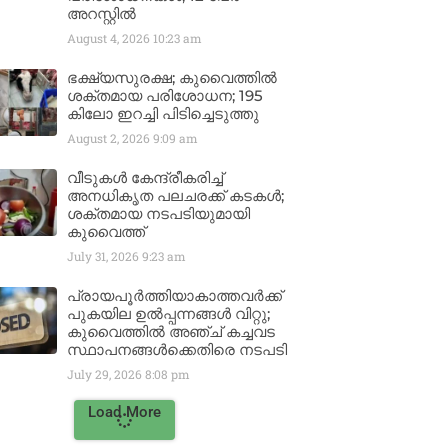
അറസ്റ്റിൽ
August 4, 2026
10:23 am
ഭക്ഷ്യസുരക്ഷ; കുവൈത്തിൽ
ശക്തമായ പരിശോധന; 195
കിലോ ഇറച്ചി പിടിച്ചെടുത്തു
August 2, 2026
9:09 am
വീടുകൾ കേന്ദ്രീകരിച്ച്
അനധികൃത പലചരക്ക് കടകൾ;
ശക്തമായ നടപടിയുമായി
കുവൈത്ത്
July 31, 2026
9:23 am
പ്രായപൂർത്തിയാകാത്തവർക്ക്
പുകയില ഉൽപ്പന്നങ്ങൾ വിറ്റു;
കുവൈത്തിൽ അഞ്ച് കച്ചവട
സ്ഥാപനങ്ങൾക്കെതിരെ നടപടി
July 29, 2026
8:08 pm
Load More