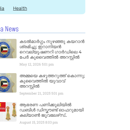
dia
Health
la News
കടൽമാർഗ്ഗം നുഴഞ്ഞു കയറാൻ
ശ്രമിച്ചു; ഇറാനിയൻ
റെവല്യൂഷണറി ഗാർഡിലെ 4
പേർ കുവൈത്തിൽ അറസ്റ്റിൽ
May 12, 2026
5:01 pm
അമ്മയെ കഴുത്തറുത്ത് കൊന്നു;
കുവൈത്തിൽ യുവാവ്
അറസ്റ്റിൽ
September 21, 2025
5:01 pm
ആഭരണ പണിക്കൂലിയിൽ
ഡബിൾ ഡിസ്കൗണ്ട് ഓഫറുമായി
കല്യാൺ ജൂവലേഴ്‌സ്..
August 15, 2025
8:03 pm