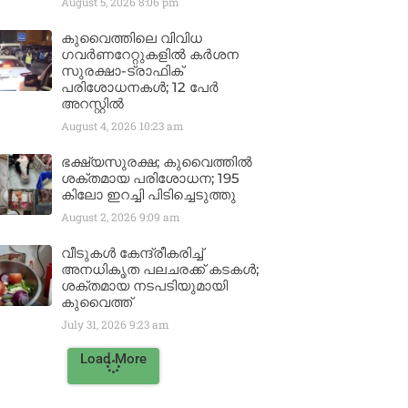
August 5, 2026
8:06 pm
കുവൈത്തിലെ വിവിധ
ഗവർണറേറ്റുകളിൽ കർശന
സുരക്ഷാ-ട്രാഫിക്
പരിശോധനകൾ; 12 പേർ
അറസ്റ്റിൽ
August 4, 2026
10:23 am
ഭക്ഷ്യസുരക്ഷ; കുവൈത്തിൽ
ശക്തമായ പരിശോധന; 195
കിലോ ഇറച്ചി പിടിച്ചെടുത്തു
August 2, 2026
9:09 am
വീടുകൾ കേന്ദ്രീകരിച്ച്
അനധികൃത പലചരക്ക് കടകൾ;
ശക്തമായ നടപടിയുമായി
കുവൈത്ത്
July 31, 2026
9:23 am
Load More