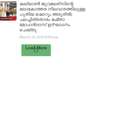
കല്യാൺ ജൂവലേഴ്‌സിന്റെ
ലോകോത്തര നിലവാരത്തിലുള്ള
പുതിയ ഷോറൂം അടൂരിൽ;
ചലച്ചിത്രതാരം മംമ്താ
മോഹൻദാസ് ഉദ്ഘാടനം
ചെയ്‌തു
March 23, 2025
8:09 am
Load More