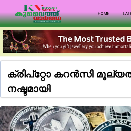
HOME
LAT
ക്രിപ്റ്റോ കറൻസി മൂല്
നഷ്ടമായി