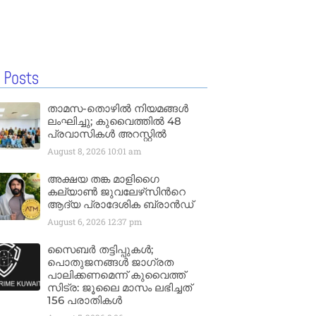
 Posts
താമസ-തൊഴിൽ നിയമങ്ങൾ
ലംഘിച്ചു; കുവൈത്തിൽ 48
പ്രവാസികൾ അറസ്റ്റിൽ
August 8, 2026
10:01 am
അക്ഷയ തങ്ക മാളിഗൈ
കല്യാണ്‍ ജുവലേഴ്‌സിന്‍റെ
ആദ്യ പ്രാദേശിക ബ്രാന്‍ഡ്
August 6, 2026
12:37 pm
സൈബർ തട്ടിപ്പുകൾ;
പൊതുജനങ്ങൾ ജാഗ്രത
പാലിക്കണമെന്ന് കുവൈത്ത്
സിട്ര: ജൂലൈ മാസം ലഭിച്ചത്
156 പരാതികൾ