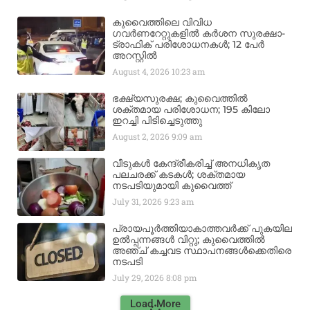
കുവൈത്തിലെ വിവിധ
ഗവർണറേറ്റുകളിൽ കർശന സുരക്ഷാ-
ട്രാഫിക് പരിശോധനകൾ; 12 പേർ
അറസ്റ്റിൽ
August 4, 2026
10:23 am
ഭക്ഷ്യസുരക്ഷ; കുവൈത്തിൽ
ശക്തമായ പരിശോധന; 195 കിലോ
ഇറച്ചി പിടിച്ചെടുത്തു
August 2, 2026
9:09 am
വീടുകൾ കേന്ദ്രീകരിച്ച് അനധികൃത
പലചരക്ക് കടകൾ; ശക്തമായ
നടപടിയുമായി കുവൈത്ത്
July 31, 2026
9:23 am
പ്രായപൂർത്തിയാകാത്തവർക്ക് പുകയില
ഉൽപ്പന്നങ്ങൾ വിറ്റു; കുവൈത്തിൽ
അഞ്ച് കച്ചവട സ്ഥാപനങ്ങൾക്കെതിരെ
നടപടി
July 29, 2026
8:08 pm
Load More