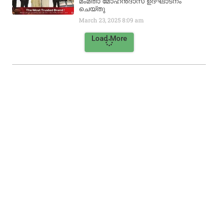
മംമ്താ മോഹൻദാസ് ഉദ്ഘാടനം
ചെയ്‌തു
March 23, 2025
8:09 am
Load More