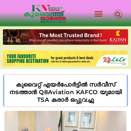
കുവൈറ്റ് എയർപോർട്ടിൽ സർവീസ്
നടത്താൻ Q8Aviation KAFCO യുമായി
TSA കരാർ ഒപ്പുവച്ചു