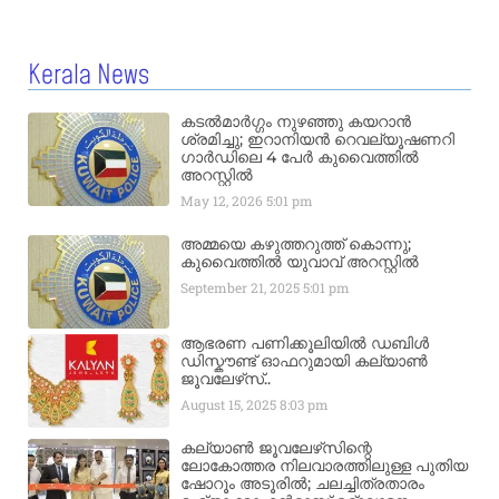
Kerala News
കടൽമാർഗ്ഗം നുഴഞ്ഞു കയറാൻ
ശ്രമിച്ചു; ഇറാനിയൻ റെവല്യൂഷണറി
ഗാർഡിലെ 4 പേർ കുവൈത്തിൽ
അറസ്റ്റിൽ
May 12, 2026
5:01 pm
അമ്മയെ കഴുത്തറുത്ത് കൊന്നു;
കുവൈത്തിൽ യുവാവ് അറസ്റ്റിൽ
September 21, 2025
5:01 pm
ആഭരണ പണിക്കൂലിയിൽ ഡബിൾ
ഡിസ്കൗണ്ട് ഓഫറുമായി കല്യാൺ
ജൂവലേഴ്‌സ്..
August 15, 2025
8:03 pm
കല്യാൺ ജൂവലേഴ്‌സിന്റെ
ലോകോത്തര നിലവാരത്തിലുള്ള പുതിയ
ഷോറൂം അടൂരിൽ; ചലച്ചിത്രതാരം