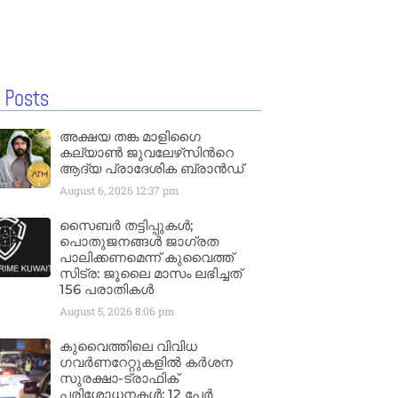
 Posts
അക്ഷയ തങ്ക മാളിഗൈ
കല്യാണ്‍ ജുവലേഴ്‌സിന്‍റെ
ആദ്യ പ്രാദേശിക ബ്രാന്‍ഡ്
August 6, 2026
12:37 pm
സൈബർ തട്ടിപ്പുകൾ;
പൊതുജനങ്ങൾ ജാഗ്രത
പാലിക്കണമെന്ന് കുവൈത്ത്
സിട്ര: ജൂലൈ മാസം ലഭിച്ചത്
156 പരാതികൾ
August 5, 2026
8:06 pm
കുവൈത്തിലെ വിവിധ
ഗവർണറേറ്റുകളിൽ കർശന
സുരക്ഷാ-ട്രാഫിക്
പരിശോധനകൾ; 12 പേർ