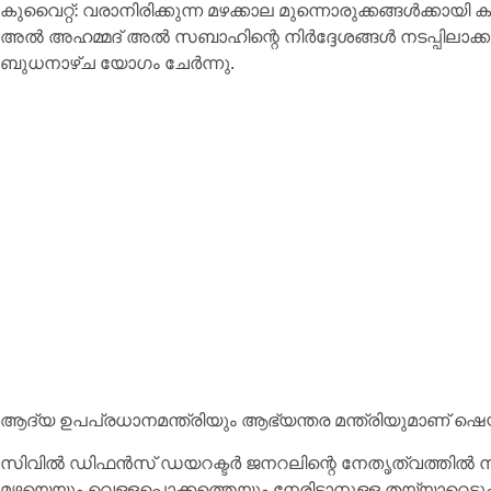
കുവൈറ്റ്: വരാനിരിക്കുന്ന മഴക്കാല മുന്നൊരുക്കങ്ങൾക്ക
അൽ അഹമ്മദ് അൽ സബാഹിന്റെ നിർദ്ദേശങ്ങൾ നടപ്പിലാക്കു
ബുധനാഴ്ച യോഗം ചേർന്നു.
ആദ്യ ഉപപ്രധാനമന്ത്രിയും ആഭ്യന്തര മന്ത്രിയുമാണ് ഷെയ
സിവിൽ ഡിഫൻസ് ഡയറക്ടർ ജനറലിന്റെ നേതൃത്വത്തിൽ ന
മഴയെയും വെള്ളപ്പൊക്കത്തെയും നേരിടാനുള്ള തയ്യാറെടുപ്പുക