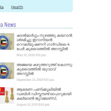
dia
Health
la News
കടൽമാർഗ്ഗം നുഴഞ്ഞു കയറാൻ
ശ്രമിച്ചു; ഇറാനിയൻ
റെവല്യൂഷണറി ഗാർഡിലെ 4
പേർ കുവൈത്തിൽ അറസ്റ്റിൽ
May 12, 2026
5:01 pm
അമ്മയെ കഴുത്തറുത്ത് കൊന്നു;
കുവൈത്തിൽ യുവാവ്
അറസ്റ്റിൽ
September 21, 2025
5:01 pm
ആഭരണ പണിക്കൂലിയിൽ
ഡബിൾ ഡിസ്കൗണ്ട് ഓഫറുമായി
കല്യാൺ ജൂവലേഴ്‌സ്..
August 15, 2025
8:03 pm