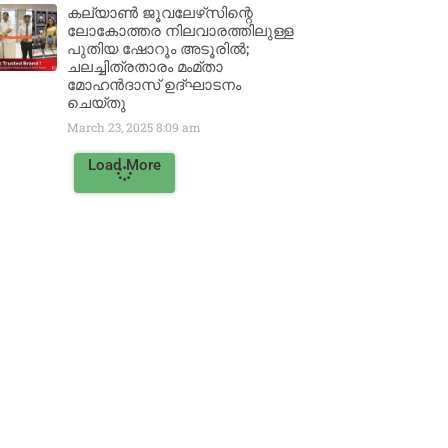
കല്യാൺ ജൂവലേഴ്‌സിന്റെ
ലോകോത്തര നിലവാരത്തിലുള്ള
പുതിയ ഷോറൂം അടൂരിൽ;
ചലച്ചിത്രതാരം മംമ്താ
മോഹൻദാസ് ഉദ്ഘാടനം
ചെയ്‌തു
March 23, 2025
8:09 am
Load More