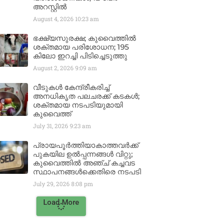
അറസ്റ്റിൽ
August 4, 2026
10:23 am
ഭക്ഷ്യസുരക്ഷ; കുവൈത്തിൽ
ശക്തമായ പരിശോധന; 195
കിലോ ഇറച്ചി പിടിച്ചെടുത്തു
August 2, 2026
9:09 am
വീടുകൾ കേന്ദ്രീകരിച്ച്
അനധികൃത പലചരക്ക് കടകൾ;
ശക്തമായ നടപടിയുമായി
കുവൈത്ത്
July 31, 2026
9:23 am
പ്രായപൂർത്തിയാകാത്തവർക്ക്
പുകയില ഉൽപ്പന്നങ്ങൾ വിറ്റു;
കുവൈത്തിൽ അഞ്ച് കച്ചവട
സ്ഥാപനങ്ങൾക്കെതിരെ നടപടി
July 29, 2026
8:08 pm
Load More