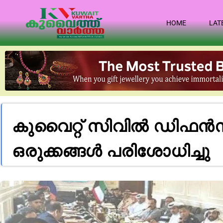
HOME
LAT
കുവൈറ്റ് സിവിൽ ഡിഫൻസ് ക
ഒരുക്കങ്ങൾ പരിശോധിച്ചു