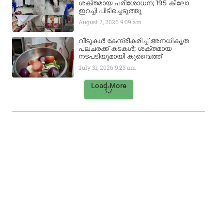
ശക്തമായ പരിശോധന; 195 കിലോ
ഇറച്ചി പിടിച്ചെടുത്തു
August 2, 2026
9:09 am
വീടുകൾ കേന്ദ്രീകരിച്ച് അനധികൃത
പലചരക്ക് കടകൾ; ശക്തമായ
നടപടിയുമായി കുവൈത്ത്
July 31, 2026
9:23 am
Load More