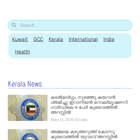
Kuwait
GCC
Kerala
International
India
Health
Kerala News
കടൽമാർഗ്ഗം നുഴഞ്ഞു കയറാൻ
ശ്രമിച്ചു; ഇറാനിയൻ റെവല്യൂഷണറി
ഗാർഡിലെ 4 പേർ കുവൈത്തിൽ
അറസ്റ്റിൽ
May 12, 2026
5:01 pm
അമ്മയെ കഴുത്തറുത്ത് കൊന്നു;
കുവൈത്തിൽ യുവാവ് അറസ്റ്റിൽ