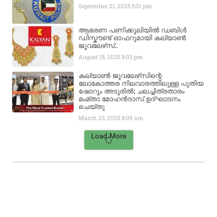
September 21, 2025
5:01 pm
ആഭരണ പണിക്കൂലിയിൽ ഡബിൾ
ഡിസ്കൗണ്ട് ഓഫറുമായി കല്യാൺ
ജൂവലേഴ്‌സ്..
August 15, 2025
8:03 pm
കല്യാൺ ജൂവലേഴ്‌സിന്റെ
ലോകോത്തര നിലവാരത്തിലുള്ള പുതിയ
ഷോറൂം അടൂരിൽ; ചലച്ചിത്രതാരം
മംമ്താ മോഹൻദാസ് ഉദ്ഘാടനം
ചെയ്‌തു
March 23, 2025
8:09 am
Load More