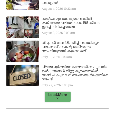
അറസ്റ്റിൽ
August 4, 2026
10:23 am
ഭക്ഷ്യസുരക്ഷ; കുവൈത്തിൽ
ശക്തമായ പരിശോധന; 195 കിലോ
ഇറച്ചി പിടിച്ചെടുത്തു
August 2, 2026
9:09 am
വീടുകൾ കേന്ദ്രീകരിച്ച് അനധികൃത
പലചരക്ക് കടകൾ; ശക്തമായ
നടപടിയുമായി കുവൈത്ത്
July 31, 2026
9:23 am
പ്രായപൂർത്തിയാകാത്തവർക്ക് പുകയില
ഉൽപ്പന്നങ്ങൾ വിറ്റു; കുവൈത്തിൽ
അഞ്ച് കച്ചവട സ്ഥാപനങ്ങൾക്കെതിരെ
നടപടി
July 29, 2026
8:08 pm
Load More