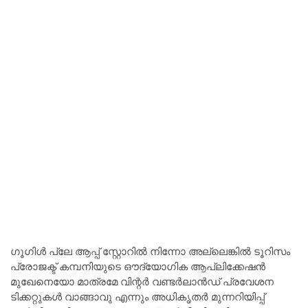
ഗൂഗിൾ പ്ലേ ആപ്പ് സ്റ്റോറിൽ നിന്നോ അല്ലെങ്കിൽ ടൂറിസം
പ്രോജക്ട് കമ്പനിയുടെ ഔദ്യോഗിക ആപ്ലിക്കേഷൻ
മുഖേനെയോ മാത്രമേ വിന്റർ വണ്ടർലാൻഡ്‌ പ്രവേശന
ടിക്കറ്റുകൾ വാങ്ങാവു എന്നും അധികൃതർ മുന്നറിയിപ്പ്