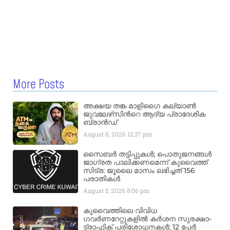
More Posts
അക്ഷയ തങ്ക മാളിഗൈ കല്യാണ്‍
ജുവലേഴ്‌സിന്‍റെ ആദ്യ പ്രാദേശിക
ബ്രാന്‍ഡ്
August 6, 2026
12:37 pm
സൈബർ തട്ടിപ്പുകൾ; പൊതുജനങ്ങൾ
ജാഗ്രത പാലിക്കണമെന്ന് കുവൈത്ത്
സിട്ര: ജൂലൈ മാസം ലഭിച്ചത് 156
പരാതികൾ
August 5, 2026
8:06 pm
കുവൈത്തിലെ വിവിധ
ഗവർണറേറ്റുകളിൽ കർശന സുരക്ഷാ-
ട്രാഫിക് പരിശോധനകൾ; 12 പേർ