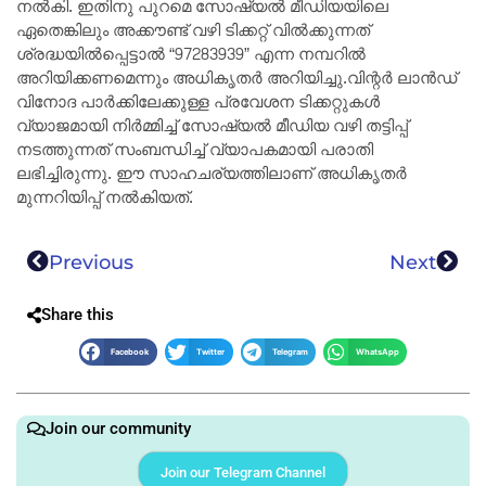
നൽകി. ഇതിനു പുറമെ സോഷ്യൽ മീഡിയയിലെ
ഏതെങ്കിലും അക്കൗണ്ട് വഴി ടിക്കറ്റ് വിൽക്കുന്നത്
ശ്രദ്ധയിൽപ്പെട്ടാൽ “97283939” എന്ന നമ്പറിൽ
അറിയിക്കണമെന്നും അധികൃതർ അറിയിച്ചു.വിന്റർ ലാൻഡ്
വിനോദ പാർക്കിലേക്കുള്ള പ്രവേശന ടിക്കറ്റുകൾ
വ്യാജമായി നിർമ്മിച്ച് സോഷ്യൽ മീഡിയ വഴി തട്ടിപ്പ്
നടത്തുന്നത് സംബന്ധിച്ച് വ്യാപകമായി പരാതി
ലഭിച്ചിരുന്നു. ഈ സാഹചര്യത്തിലാണ് അധികൃതർ
മുന്നറിയിപ്പ് നൽകിയത്.
Previous
Next
Share this
Facebook
Twitter
Telegram
WhatsApp
Join our community
Join our Telegram Channel