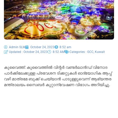
Admin SLM
October 24, 2023
8:52 am
Updated : October 24, 2023
8:52 AM
Categories :
GCC
,
Kuwait
കുവൈത്ത്: കുവൈത്തിൽ വിന്റർ വണ്ടർലാൻഡ് വിനോദ
പാർക്കിലേക്കുള്ള പ്രവേശന ടിക്കറ്റുകൾ ഓദ്യോഗിക ആപ്പ്
വഴി മാത്രമേ ബുക്ക് ചെയ്യാൻ പാടുള്ളൂവെന്ന് ആഭ്യന്തര
മന്ത്രാലയം സൈബർ കൂറ്റാന്വേഷണ വിഭാഗം അറിയിച്ചു.