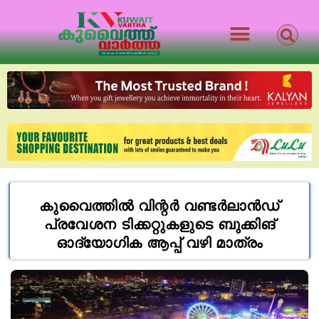
കുവൈത്തിൽ വിന്റർ വണ്ടർലാൻഡ്
പ്രവേശന ടിക്കറ്റുകളുടെ ബുക്കിങ്
ഓദ്യോഗിക ആപ്പ് വഴി മാത്രം