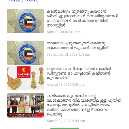
കടൽമാർഗ്ഗം നുഴഞ്ഞു കയറാൻ
ശ്രമിച്ചു; ഇറാനിയൻ റെവല്യൂഷണറി
ഗാർഡിലെ 4 പേർ കുവൈത്തിൽ
അറസ്റ്റിൽ
May 12, 2026
5:01 pm
അമ്മയെ കഴുത്തറുത്ത് കൊന്നു;
കുവൈത്തിൽ യുവാവ് അറസ്റ്റിൽ
September 21, 2025
5:01 pm
ആഭരണ പണിക്കൂലിയിൽ ഡബിൾ
ഡിസ്കൗണ്ട് ഓഫറുമായി കല്യാൺ
ജൂവലേഴ്‌സ്..
August 15, 2025
8:03 pm
കല്യാൺ ജൂവലേഴ്‌സിന്റെ
ലോകോത്തര നിലവാരത്തിലുള്ള പുതിയ
ഷോറൂം അടൂരിൽ; ചലച്ചിത്രതാരം
മംമ്താ മോഹൻദാസ് ഉദ്ഘാടനം
ചെയ്‌തു
March 23, 2025
8:09 am