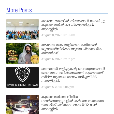
More Posts
താമസ-തൊഴിൽ നിയമങ്ങൾ ലംഘിച്ചു;
കുവൈത്തിൽ 48 പ്രവാസികൾ
അറസ്റ്റിൽ
August 8, 2026
10:01 am
അക്ഷയ തങ്ക മാളിഗൈ കല്യാണ്‍
ജുവലേഴ്‌സിന്‍റെ ആദ്യ പ്രാദേശിക
ബ്രാന്‍ഡ്
August 6, 2026
12:37 pm
സൈബർ തട്ടിപ്പുകൾ; പൊതുജനങ്ങൾ
ജാഗ്രത പാലിക്കണമെന്ന് കുവൈത്ത്
സിട്ര: ജൂലൈ മാസം ലഭിച്ചത് 156
പരാതികൾ
August 5, 2026
8:06 pm
കുവൈത്തിലെ വിവിധ
ഗവർണറേറ്റുകളിൽ കർശന സുരക്ഷാ-
ട്രാഫിക് പരിശോധനകൾ; 12 പേർ
അറസ്റ്റിൽ