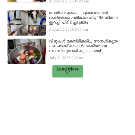
August 4, 2026
10:23 am
ഭക്ഷ്യസുരക്ഷ; കുവൈത്തിൽ
ശക്തമായ പരിശോധന; 195 കിലോ
ഇറച്ചി പിടിച്ചെടുത്തു
August 2, 2026
9:09 am
വീടുകൾ കേന്ദ്രീകരിച്ച് അനധികൃത
പലചരക്ക് കടകൾ; ശക്തമായ
നടപടിയുമായി കുവൈത്ത്
July 31, 2026
9:23 am
Load More