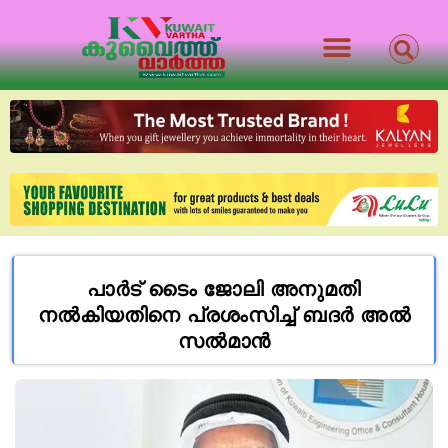
പാർട് ടൈം ജോലി അനുമതി
നൽകിയതിനെ പ്രശംസിച്ച് ബദർ അൽ
സൽമാൻ