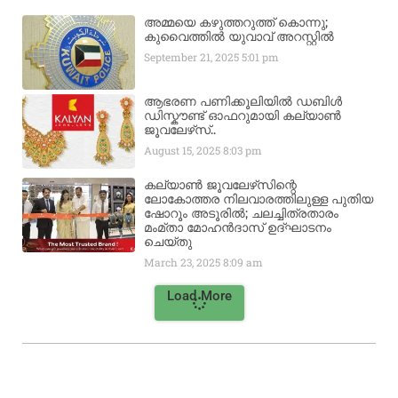
അമ്മയെ കഴുത്തറുത്ത് കൊന്നു;
കുവൈത്തിൽ യുവാവ് അറസ്റ്റിൽ
September 21, 2025
5:01 pm
ആഭരണ പണിക്കൂലിയിൽ ഡബിൾ
ഡിസ്കൗണ്ട് ഓഫറുമായി കല്യാൺ
ജൂവലേഴ്‌സ്..
August 15, 2025
8:03 pm
കല്യാൺ ജൂവലേഴ്‌സിന്റെ
ലോകോത്തര നിലവാരത്തിലുള്ള പുതിയ
ഷോറൂം അടൂരിൽ; ചലച്ചിത്രതാരം
മംമ്താ മോഹൻദാസ് ഉദ്ഘാടനം
ചെയ്‌തു
March 23, 2025
8:09 am
Load More