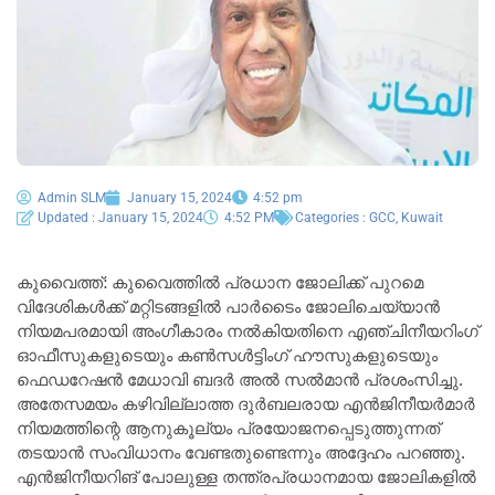
Admin SLM
January 15, 2024
4:52 pm
Updated : January 15, 2024
4:52 PM
Categories :
GCC
,
Kuwait
കുവൈത്ത്: കുവൈത്തിൽ പ്രധാന ജോലിക്ക് പുറമെ
വിദേശികൾക്ക് മറ്റിടങ്ങളിൽ പാർടൈം ജോലിചെയ്യാൻ
നിയമപരമായി അംഗീകാരം നൽകിയതിനെ എഞ്ചിനീയറിംഗ്
ഓഫീസുകളുടെയും കൺസൾട്ടിംഗ് ഹൗസുകളുടെയും
ഫെഡറേഷൻ മേധാവി ബദർ അൽ സൽമാൻ പ്രശംസിച്ചു.
അതേസമയം കഴിവില്ലാത്ത ദുർബലരായ എൻജിനീയർമാർ
നിയമത്തിന്റെ ആനുകൂല്യം പ്രയോജനപ്പെടുത്തുന്നത്
തടയാൻ സംവിധാനം വേണ്ടതുണ്ടെന്നും അദ്ദേഹം പറഞ്ഞു.
എൻജിനീയറിങ് പോലുള്ള തന്ത്രപ്രധാനമായ ജോലികളിൽ