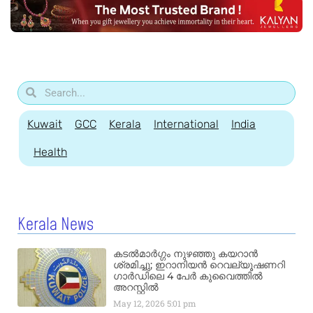
Kuwait
GCC
Kerala
International
India
Health
Kerala News
കടൽമാർഗ്ഗം നുഴഞ്ഞു കയറാൻ
ശ്രമിച്ചു; ഇറാനിയൻ റെവല്യൂഷണറി
ഗാർഡിലെ 4 പേർ കുവൈത്തിൽ
അറസ്റ്റിൽ
May 12, 2026
5:01 pm