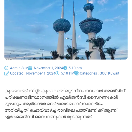
Admin SLM
November 1, 2024
5:10 pm
Updated : November 1, 2024
5:10 PM
Categories :
GCC
,
Kuwait
കുവൈത്ത് സിറ്റി: കുവൈത്തിലുടനീളം നവംബർ അഞ്ചിന്
പരീക്ഷണാടിസ്ഥാനത്തിൽ എമർജൻസി സൈറണുകൾ
മുഴക്കും. ആഭ്യന്തര മന്ത്രാലയമാണ് ഇക്കാര്യം
അറിയിച്ചത്. ചൊവ്വാഴ്ച്ച രാവിലെ പത്ത് മണിക്ക് ആണ്
എമർജെൻസി സൈറണുകൾ മുഴക്കുന്നത്.