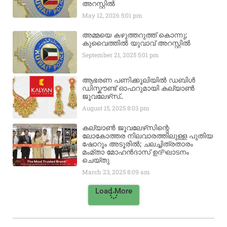
അറസ്റ്റിൽ
May 12, 2026
5:01 pm
അമ്മയെ കഴുത്തറുത്ത് കൊന്നു;
കുവൈത്തിൽ യുവാവ് അറസ്റ്റിൽ
September 21, 2025
5:01 pm
ആഭരണ പണിക്കൂലിയിൽ ഡബിൾ
ഡിസ്കൗണ്ട് ഓഫറുമായി കല്യാൺ
ജൂവലേഴ്‌സ്..
August 15, 2025
8:03 pm
കല്യാൺ ജൂവലേഴ്‌സിന്റെ
ലോകോത്തര നിലവാരത്തിലുള്ള പുതിയ
ഷോറൂം അടൂരിൽ; ചലച്ചിത്രതാരം
മംമ്താ മോഹൻദാസ് ഉദ്ഘാടനം
ചെയ്‌തു
March 23, 2025
8:09 am
Load More