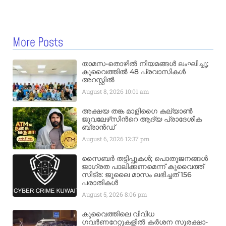
More Posts
താമസ-തൊഴിൽ നിയമങ്ങൾ ലംഘിച്ചു;
കുവൈത്തിൽ 48 പ്രവാസികൾ
അറസ്റ്റിൽ
August 8, 2026
10:01 am
അക്ഷയ തങ്ക മാളിഗൈ കല്യാണ്‍
ജുവലേഴ്‌സിന്‍റെ ആദ്യ പ്രാദേശിക
ബ്രാന്‍ഡ്
August 6, 2026
12:37 pm
സൈബർ തട്ടിപ്പുകൾ; പൊതുജനങ്ങൾ
ജാഗ്രത പാലിക്കണമെന്ന് കുവൈത്ത്
സിട്ര: ജൂലൈ മാസം ലഭിച്ചത് 156
പരാതികൾ
August 5, 2026
8:06 pm
കുവൈത്തിലെ വിവിധ
ഗവർണറേറ്റുകളിൽ കർശന സുരക്ഷാ-