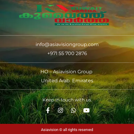
info@asiavisiongroup.com
+971 55 700 2876
HO – Asiavision Group
United Arab Emirates
Keep in touch with us.
Asiavision © all rights reserved