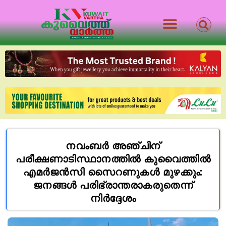
നവംബർ അഞ്ചിന്
പരീക്ഷണാടിസ്ഥാനത്തിൽ കുവൈത്തിൽ
എമർജൻസി സൈറണുകൾ മുഴക്കും:
ജനങ്ങൾ പരിഭ്രാന്തരാകരുതെന്ന്
നിർദ്ദേശം