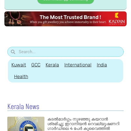
Kuwait
GCC
Kerala
International
India
Health
Kerala News
കടൽമാർഗ്ഗം നുഴഞ്ഞു കയറാൻ
ശ്രമിച്ചു; ഇറാനിയൻ റെവല്യൂഷണറി
ഗാർഡിലെ 4 പേർ കുവൈത്തിൽ