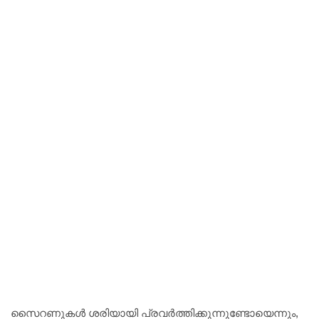
സൈറണുകൾ ശരിയായി പ്രവർത്തിക്കുന്നുണ്ടോയെന്നും,