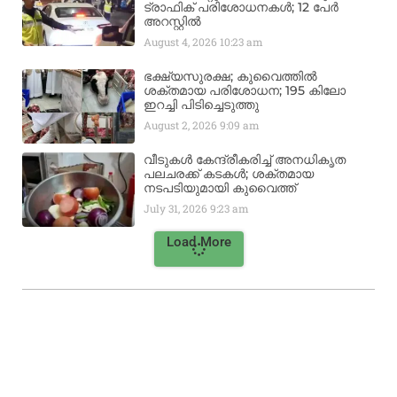
ട്രാഫിക് പരിശോധനകൾ; 12 പേർ
അറസ്റ്റിൽ
August 4, 2026
10:23 am
ഭക്ഷ്യസുരക്ഷ; കുവൈത്തിൽ
ശക്തമായ പരിശോധന; 195 കിലോ
ഇറച്ചി പിടിച്ചെടുത്തു
August 2, 2026
9:09 am
വീടുകൾ കേന്ദ്രീകരിച്ച് അനധികൃത
പലചരക്ക് കടകൾ; ശക്തമായ
നടപടിയുമായി കുവൈത്ത്
July 31, 2026
9:23 am
Load More