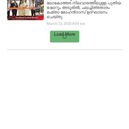
ലോകോത്തര നിലവാരത്തിലുള്ള പുതിയ
ഷോറൂം അടൂരിൽ; ചലച്ചിത്രതാരം
മംമ്താ മോഹൻദാസ് ഉദ്ഘാടനം
ചെയ്‌തു
March 23, 2025
8:09 am
Load More