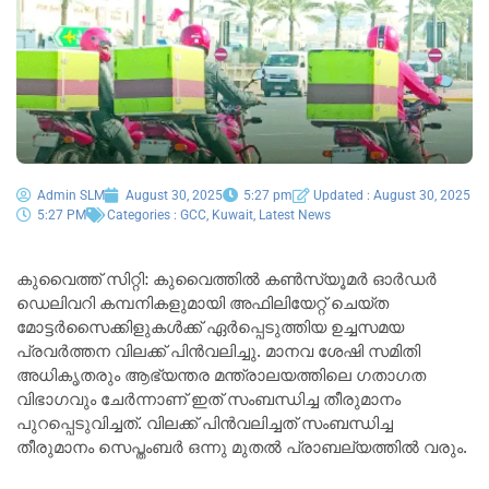
Admin SLM
August 30, 2025
5:27 pm
Updated : August 30, 2025
5:27 PM
Categories :
GCC
,
Kuwait
,
Latest News
കുവൈത്ത് സിറ്റി: കുവൈത്തിൽ കൺസ്യൂമർ ഓർഡർ
ഡെലിവറി കമ്പനികളുമായി അഫിലിയേറ്റ് ചെയ്ത
മോട്ടർസൈക്കിളുകൾക്ക് ഏർപ്പെടുത്തിയ ഉച്ചസമയ
പ്രവർത്തന വിലക്ക് പിൻവലിച്ചു. മാനവ ശേഷി സമിതി
അധികൃതരും ആഭ്യന്തര മന്ത്രാലയത്തിലെ ഗതാഗത
വിഭാഗവും ചേർന്നാണ് ഇത് സംബന്ധിച്ച തീരുമാനം
പുറപ്പെടുവിച്ചത്. വിലക്ക് പിൻവലിച്ചത് സംബന്ധിച്ച
തീരുമാനം സെപ്തംബർ ഒന്നു മുതൽ പ്രാബല്യത്തിൽ വരും.