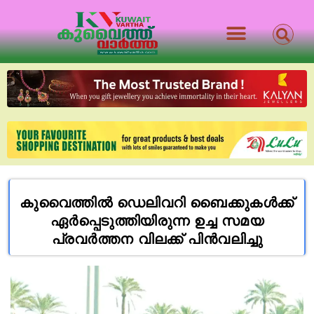
കുവൈത്തിൽ ഡെലിവറി ബൈക്കുകൾക്ക്
ഏർപ്പെടുത്തിയിരുന്ന ഉച്ച സമയ
പ്രവർത്തന വിലക്ക് പിൻവലിച്ചു