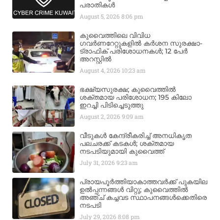
പരാതികൾ
August 5, 2026
8:06 pm
കുവൈത്തിലെ വിവിധ
ഗവർണറേറ്റുകളിൽ കർശന സുരക്ഷാ-
ട്രാഫിക് പരിശോധനകൾ; 12 പേർ
അറസ്റ്റിൽ
August 4, 2026
10:23 am
ഭക്ഷ്യസുരക്ഷ; കുവൈത്തിൽ
ശക്തമായ പരിശോധന; 195 കിലോ
ഇറച്ചി പിടിച്ചെടുത്തു
August 2, 2026
9:09 am
വീടുകൾ കേന്ദ്രീകരിച്ച് അനധികൃത
പലചരക്ക് കടകൾ; ശക്തമായ
നടപടിയുമായി കുവൈത്ത്
July 31, 2026
9:23 am
പ്രായപൂർത്തിയാകാത്തവർക്ക് പുകയില
ഉൽപ്പന്നങ്ങൾ വിറ്റു; കുവൈത്തിൽ
അഞ്ച് കച്ചവട സ്ഥാപനങ്ങൾക്കെതിരെ
നടപടി
July 29, 2026
8:08 pm