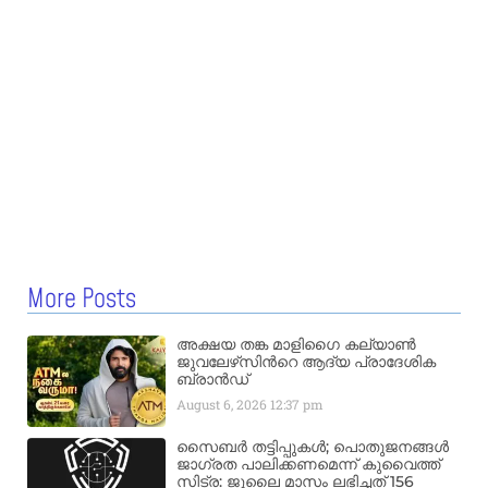
More Posts
അക്ഷയ തങ്ക മാളിഗൈ കല്യാണ്‍
ജുവലേഴ്‌സിന്‍റെ ആദ്യ പ്രാദേശിക
ബ്രാന്‍ഡ്
August 6, 2026
12:37 pm
സൈബർ തട്ടിപ്പുകൾ; പൊതുജനങ്ങൾ
ജാഗ്രത പാലിക്കണമെന്ന് കുവൈത്ത്
സിട്ര: ജൂലൈ മാസം ലഭിച്ചത് 156