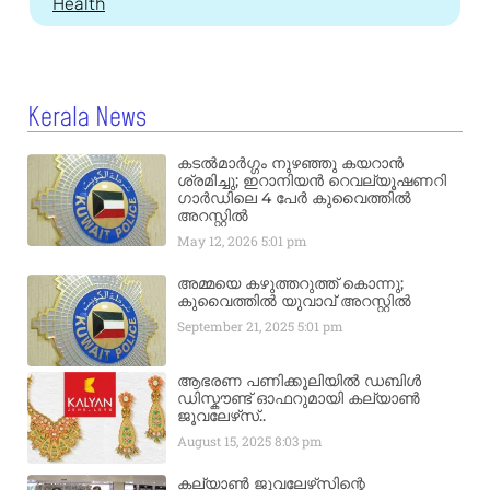
Health
Kerala News
കടൽമാർഗ്ഗം നുഴഞ്ഞു കയറാൻ
ശ്രമിച്ചു; ഇറാനിയൻ റെവല്യൂഷണറി
ഗാർഡിലെ 4 പേർ കുവൈത്തിൽ
അറസ്റ്റിൽ
May 12, 2026
5:01 pm
അമ്മയെ കഴുത്തറുത്ത് കൊന്നു;
കുവൈത്തിൽ യുവാവ് അറസ്റ്റിൽ
September 21, 2025
5:01 pm
ആഭരണ പണിക്കൂലിയിൽ ഡബിൾ
ഡിസ്കൗണ്ട് ഓഫറുമായി കല്യാൺ
ജൂവലേഴ്‌സ്..
August 15, 2025
8:03 pm
കല്യാൺ ജൂവലേഴ്‌സിന്റെ