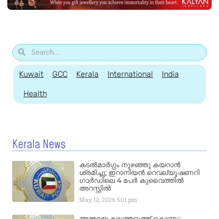
Kuwait
GCC
Kerala
International
India
Health
Kerala News
കടൽമാർഗ്ഗം നുഴഞ്ഞു കയറാൻ
ശ്രമിച്ചു; ഇറാനിയൻ റെവല്യൂഷണറി
ഗാർഡിലെ 4 പേർ കുവൈത്തിൽ
അറസ്റ്റിൽ
May 12, 2026
5:01 pm
അമ്മയെ കഴുത്തറുത്ത് കൊന്നു;