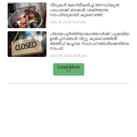
വീടുകൾ കേന്ദ്രീകരിച്ച് അനധികൃത
പലചരക്ക് കടകൾ; ശക്തമായ
നടപടിയുമായി കുവൈത്ത്
July 31, 2026
9:23 am
പ്രായപൂർത്തിയാകാത്തവർക്ക് പുകയില
ഉൽപ്പന്നങ്ങൾ വിറ്റു; കുവൈത്തിൽ
അഞ്ച് കച്ചവട സ്ഥാപനങ്ങൾക്കെതിരെ
നടപടി
July 29, 2026
8:08 pm
Load More