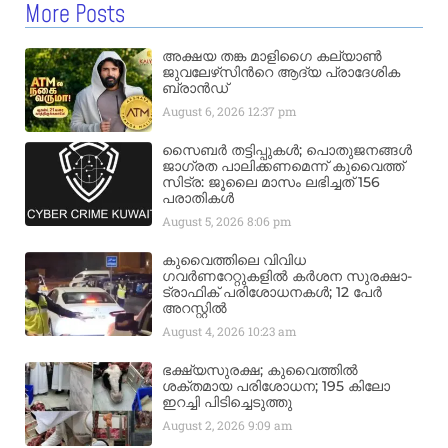
More Posts
അക്ഷയ തങ്ക മാളിഗൈ കല്യാണ്‍
ജുവലേഴ്‌സിന്‍റെ ആദ്യ പ്രാദേശിക
ബ്രാന്‍ഡ്
August 6, 2026
12:37 pm
സൈബർ തട്ടിപ്പുകൾ; പൊതുജനങ്ങൾ
ജാഗ്രത പാലിക്കണമെന്ന് കുവൈത്ത്
സിട്ര: ജൂലൈ മാസം ലഭിച്ചത് 156
പരാതികൾ
August 5, 2026
8:06 pm
കുവൈത്തിലെ വിവിധ
ഗവർണറേറ്റുകളിൽ കർശന സുരക്ഷാ-
ട്രാഫിക് പരിശോധനകൾ; 12 പേർ
അറസ്റ്റിൽ
August 4, 2026
10:23 am
ഭക്ഷ്യസുരക്ഷ; കുവൈത്തിൽ
ശക്തമായ പരിശോധന; 195 കിലോ
ഇറച്ചി പിടിച്ചെടുത്തു
August 2, 2026
9:09 am