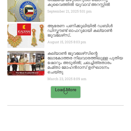
കുവൈത്തിൽ യുവാവ് അറസ്റ്റിൽ
September 21, 2025
5:01 pm
ആഭരണ പണിക്കൂലിയിൽ ഡബിൾ
ഡിസ്കൗണ്ട് ഓഫറുമായി കല്യാൺ
ജൂവലേഴ്‌സ്..
August 15, 2025
8:03 pm
കല്യാൺ ജൂവലേഴ്‌സിന്റെ
ലോകോത്തര നിലവാരത്തിലുള്ള പുതിയ
ഷോറൂം അടൂരിൽ; ചലച്ചിത്രതാരം
മംമ്താ മോഹൻദാസ് ഉദ്ഘാടനം
ചെയ്‌തു
March 23, 2025
8:09 am
Load More