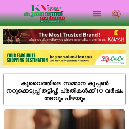
കുവൈത്തിലെ സമ്മാന കൂപ്പൺ
നറുക്കെടുപ്പ് തട്ടിപ്പ്; പ്രതികൾക്ക് 10 വർഷം
തടവും പിഴയും