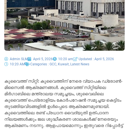
Admin SLM
April 5, 2026
10:20 am
Updated : April 5, 2026
10:20 AM
Categories :
GCC
,
Kuwait
,
Latest News
കുവൈത്ത് സിറ്റി: കുവൈത്തിന് നേരെ വ്യാപക ഡ്രോൺ-
മിസൈൽ ആക്രമണങ്ങൾ. കുവൈത്ത് സിറ്റിയിലെ
മിർഗാബിലെ മന്ത്രാലയ സമൂച്ചയം, ശുവൈഖിലെ
കുവൈത്ത് പെട്രോളിയം കോർപറേഷൻ സമൂച്ചയ കെട്ടിടം
തുടങ്ങിയവിടങ്ങളിൽ ഉൾപ്പെടെ ആക്രമണമുണ്ടായി.
കുവൈത്തിലെ രണ്ട് പ്രധാന വൈദ്യുതി ഉത്പാദന
നിലയങ്ങൾക്കും ജല ശുദ്ധീകരണ ശാലകൾക്ക് നേരെയും
ആക്രമണം നടന്നു. ആളപായമൊന്നും ഇതുവരെ റിപ്പോർട്ട്