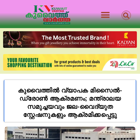
കുവൈത്തിൽ വ്യാപക മിസൈൽ-
ഡ്രോൺ ആക്രമണം; മന്ത്രാലയ
സമുച്ചയവും ജല-വൈദ്യുത
സ്റ്റേഷനുകളും ആക്രമിക്കപ്പെട്ടു