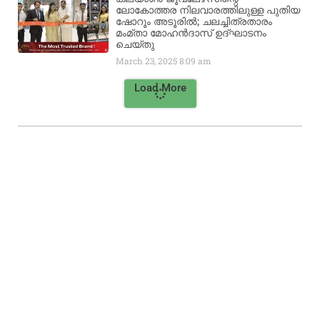
ലോകോത്തര നിലവാരത്തിലുള്ള പുതിയ
ഷോറൂം അടൂരിൽ; ചലച്ചിത്രതാരം
മംമ്താ മോഹൻദാസ് ഉദ്ഘാടനം
ചെയ്‌തു
March 23, 2025
8:09 am
Load More