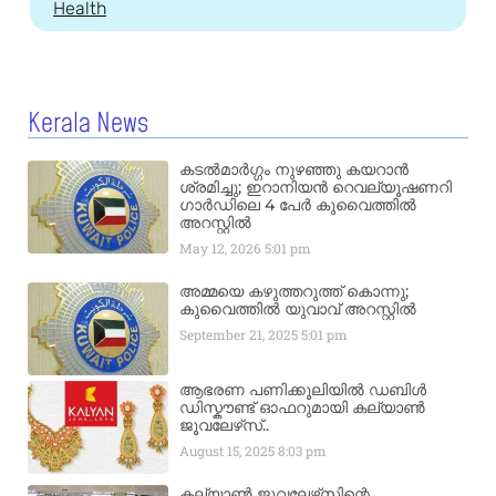
Health
Kerala News
കടൽമാർഗ്ഗം നുഴഞ്ഞു കയറാൻ
ശ്രമിച്ചു; ഇറാനിയൻ റെവല്യൂഷണറി
ഗാർഡിലെ 4 പേർ കുവൈത്തിൽ
അറസ്റ്റിൽ
May 12, 2026
5:01 pm
അമ്മയെ കഴുത്തറുത്ത് കൊന്നു;
കുവൈത്തിൽ യുവാവ് അറസ്റ്റിൽ
September 21, 2025
5:01 pm
ആഭരണ പണിക്കൂലിയിൽ ഡബിൾ
ഡിസ്കൗണ്ട് ഓഫറുമായി കല്യാൺ
ജൂവലേഴ്‌സ്..
August 15, 2025
8:03 pm
കല്യാൺ ജൂവലേഴ്‌സിന്റെ