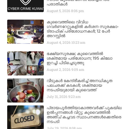
പരാതികൾ
August 5, 2026
8:06 pm
കുവൈത്തിലെ വിവിധ
ഗവർണറേറ്റുകളിൽ കർശന സുരക്ഷാ-
ട്രാഫിക് പരിശോധനകൾ; 12 പേർ
അറസ്റ്റിൽ
August 4, 2026
10:23 am
ഭക്ഷ്യസുരക്ഷ; കുവൈത്തിൽ
ശക്തമായ പരിശോധന; 195 കിലോ
ഇറച്ചി പിടിച്ചെടുത്തു
August 2, 2026
9:09 am
വീടുകൾ കേന്ദ്രീകരിച്ച് അനധികൃത
പലചരക്ക് കടകൾ; ശക്തമായ
നടപടിയുമായി കുവൈത്ത്
July 31, 2026
9:23 am
പ്രായപൂർത്തിയാകാത്തവർക്ക് പുകയില
ഉൽപ്പന്നങ്ങൾ വിറ്റു; കുവൈത്തിൽ
അഞ്ച് കച്ചവട സ്ഥാപനങ്ങൾക്കെതിരെ
നടപടി
July 29, 2026
8:08 pm