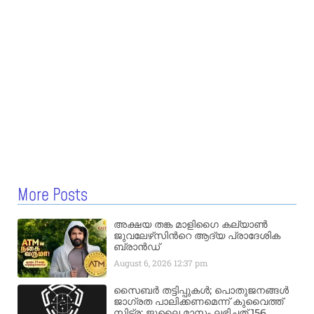
More Posts
അക്ഷയ തങ്ക മാളിഗൈ കല്യാണ്‍
ജുവലേഴ്‌സിന്‍റെ ആദ്യ പ്രാദേശിക
ബ്രാന്‍ഡ്
August 6, 2026
12:37 pm
സൈബർ തട്ടിപ്പുകൾ; പൊതുജനങ്ങൾ
ജാഗ്രത പാലിക്കണമെന്ന് കുവൈത്ത്
സിട്ര: ജൂലൈ മാസം ലഭിച്ചത് 156