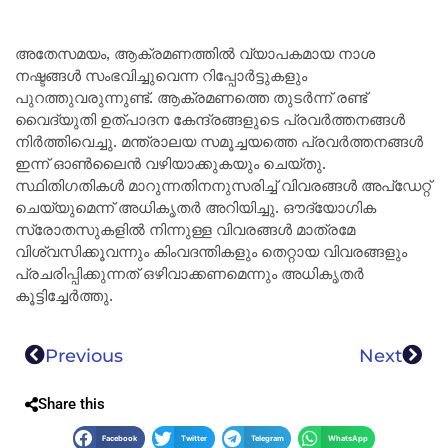
അതേസമയം, ആക്രമണത്തിൽ വ്യാപകമായ നാശ
നഷ്ടങ്ങൾ സംഭവിച്ചുവെന്ന റിപ്പോർട്ടുകളും
പുറത്തുവരുന്നുണ്ട്. ആക്രമണത്തെ തുടർന്ന് രണ്ട്
വൈദ്യുതി ഉത്പാദന കേന്ദ്രങ്ങളുടെ പ്രവർത്തനങ്ങൾ
നിർത്തിവെച്ചു. മന്ത്രാലയ സമൂച്ചയത്തെ പ്രവർത്തനങ്ങൾ
ഇന്ന് ഓൺലൈൻ വഴിയാക്കുകയും ചെയ്തു.
സ്ഥിതിഗതികൾ മാറുന്നതിനനുസരിച്ച് വിവരങ്ങൾ അപ്‌ഡേറ്റ്
ചെയ്യുമെന്ന് അധികൃതർ അറിയിച്ചു. ഔദ്യോഗിക
സ്രോതസുകളിൽ നിന്നുള്ള വിവരങ്ങൾ മാത്രമേ
വിശ്വസിക്കൂവന്നും കിംവദന്തികളും തെറ്റായ വിവരങ്ങളും
പ്രചരിപ്പിക്കുന്നത് ഒഴിവാക്കണമെന്നും അധികൃതർ
കൂട്ടിച്ചേർത്തു.
Previous
Next
Share this
Facebook
Twitter
Telegram
WhatsApp