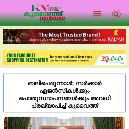
ബലിപെരുന്നാൾ; സർക്കാർ
ഏജൻസികൾക്കും
പൊതുസ്ഥാപനങ്ങൾക്കും അവധി
പ്രഖ്യാപിച്ച് കുവൈത്ത്