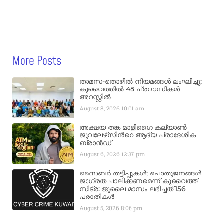
More Posts
താമസ-തൊഴിൽ നിയമങ്ങൾ ലംഘിച്ചു;
കുവൈത്തിൽ 48 പ്രവാസികൾ
അറസ്റ്റിൽ
August 8, 2026
10:01 am
അക്ഷയ തങ്ക മാളിഗൈ കല്യാണ്‍
ജുവലേഴ്‌സിന്‍റെ ആദ്യ പ്രാദേശിക
ബ്രാന്‍ഡ്
August 6, 2026
12:37 pm
സൈബർ തട്ടിപ്പുകൾ; പൊതുജനങ്ങൾ
ജാഗ്രത പാലിക്കണമെന്ന് കുവൈത്ത്
സിട്ര: ജൂലൈ മാസം ലഭിച്ചത് 156
പരാതികൾ
August 5, 2026
8:06 pm