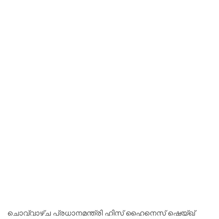
ചൊവ്വാഴ്ച പ്രധാനമന്ത്രി ഹിസ് ഹൈനെസ് ഷെയ്ഖ്