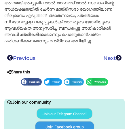
അഹമ്മദ് അബ്ദുല്ല അൽ-അഹമ്മദ് അൽ-സബാഹിന്റെ
അധ്യക്ഷതയിൽ ചേർന്ന മന്ത്രിസഭാ യോഗത്തിലാണ്
തീരുമാനം എടുത്തത്. അതേസമയം, പ്രത്യേക
സ്വഭാവമുള്ള വകുപ്പുകൾക്ക് അവരുടെ ജോലിയുടെ
ആവശ്യകത അനുസരിച്ച് ബന്ധപ്പെട്ട അധികാരികൾ
അവധി ക്രമീകരിക്കാമെന്നും പൊതുതാൽപര്യം
പരിഗണിക്കണമെന്നും മന്ത്രിസഭ അറിയിച്ചു
Previous
Next
Share this
Facebook
Twitter
Telegram
WhatsApp
Join our community
Join our Telegram Channel
Join Facebook group