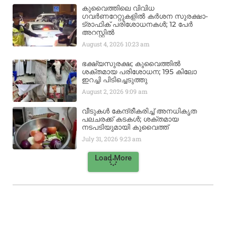
കുവൈത്തിലെ വിവിധ
ഗവർണറേറ്റുകളിൽ കർശന സുരക്ഷാ-
ട്രാഫിക് പരിശോധനകൾ; 12 പേർ
അറസ്റ്റിൽ
August 4, 2026
10:23 am
ഭക്ഷ്യസുരക്ഷ; കുവൈത്തിൽ
ശക്തമായ പരിശോധന; 195 കിലോ
ഇറച്ചി പിടിച്ചെടുത്തു
August 2, 2026
9:09 am
വീടുകൾ കേന്ദ്രീകരിച്ച് അനധികൃത
പലചരക്ക് കടകൾ; ശക്തമായ
നടപടിയുമായി കുവൈത്ത്
July 31, 2026
9:23 am
Load More