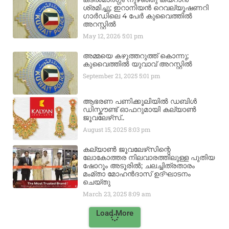
ശ്രമിച്ചു; ഇറാനിയൻ റെവല്യൂഷണറി
ഗാർഡിലെ 4 പേർ കുവൈത്തിൽ
അറസ്റ്റിൽ
May 12, 2026
5:01 pm
അമ്മയെ കഴുത്തറുത്ത് കൊന്നു;
കുവൈത്തിൽ യുവാവ് അറസ്റ്റിൽ
September 21, 2025
5:01 pm
ആഭരണ പണിക്കൂലിയിൽ ഡബിൾ
ഡിസ്കൗണ്ട് ഓഫറുമായി കല്യാൺ
ജൂവലേഴ്‌സ്..
August 15, 2025
8:03 pm
കല്യാൺ ജൂവലേഴ്‌സിന്റെ
ലോകോത്തര നിലവാരത്തിലുള്ള പുതിയ
ഷോറൂം അടൂരിൽ; ചലച്ചിത്രതാരം
മംമ്താ മോഹൻദാസ് ഉദ്ഘാടനം
ചെയ്‌തു
March 23, 2025
8:09 am
Load More