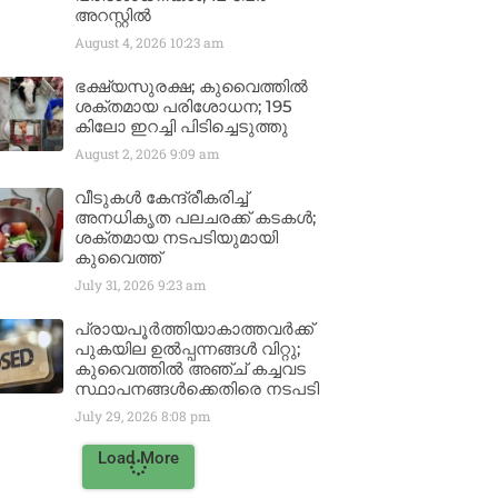
അറസ്റ്റിൽ
August 4, 2026
10:23 am
ഭക്ഷ്യസുരക്ഷ; കുവൈത്തിൽ
ശക്തമായ പരിശോധന; 195
കിലോ ഇറച്ചി പിടിച്ചെടുത്തു
August 2, 2026
9:09 am
വീടുകൾ കേന്ദ്രീകരിച്ച്
അനധികൃത പലചരക്ക് കടകൾ;
ശക്തമായ നടപടിയുമായി
കുവൈത്ത്
July 31, 2026
9:23 am
പ്രായപൂർത്തിയാകാത്തവർക്ക്
പുകയില ഉൽപ്പന്നങ്ങൾ വിറ്റു;
കുവൈത്തിൽ അഞ്ച് കച്ചവട
സ്ഥാപനങ്ങൾക്കെതിരെ നടപടി
July 29, 2026
8:08 pm
Load More