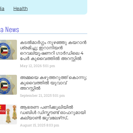
dia
Health
la News
കടൽമാർഗ്ഗം നുഴഞ്ഞു കയറാൻ
ശ്രമിച്ചു; ഇറാനിയൻ
റെവല്യൂഷണറി ഗാർഡിലെ 4
പേർ കുവൈത്തിൽ അറസ്റ്റിൽ
May 12, 2026
5:01 pm
അമ്മയെ കഴുത്തറുത്ത് കൊന്നു;
കുവൈത്തിൽ യുവാവ്
അറസ്റ്റിൽ
September 21, 2025
5:01 pm
ആഭരണ പണിക്കൂലിയിൽ
ഡബിൾ ഡിസ്കൗണ്ട് ഓഫറുമായി
കല്യാൺ ജൂവലേഴ്‌സ്..
August 15, 2025
8:03 pm