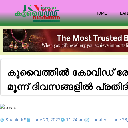
HOME
LAT
കുവൈത്തിൽ കോവിഡ് രോഗബ
മൂന്ന് ദിവസങ്ങളിൽ പ്രതി
Shanid KS
June 23, 2022
11:24 am
Updated : June 23