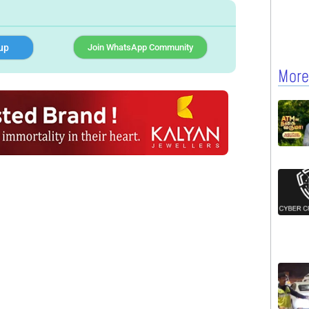
up
Join WhatsApp Community
More