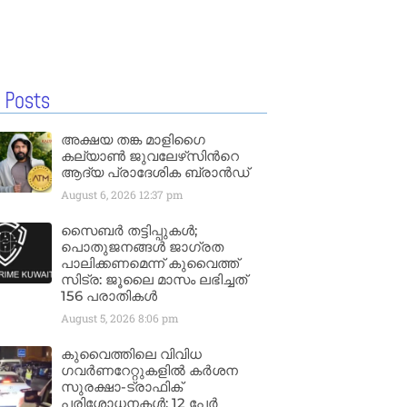
 Posts
അക്ഷയ തങ്ക മാളിഗൈ
കല്യാണ്‍ ജുവലേഴ്‌സിന്‍റെ
ആദ്യ പ്രാദേശിക ബ്രാന്‍ഡ്
August 6, 2026
12:37 pm
സൈബർ തട്ടിപ്പുകൾ;
പൊതുജനങ്ങൾ ജാഗ്രത
പാലിക്കണമെന്ന് കുവൈത്ത്
സിട്ര: ജൂലൈ മാസം ലഭിച്ചത്
156 പരാതികൾ
August 5, 2026
8:06 pm
കുവൈത്തിലെ വിവിധ
ഗവർണറേറ്റുകളിൽ കർശന
സുരക്ഷാ-ട്രാഫിക്
പരിശോധനകൾ; 12 പേർ