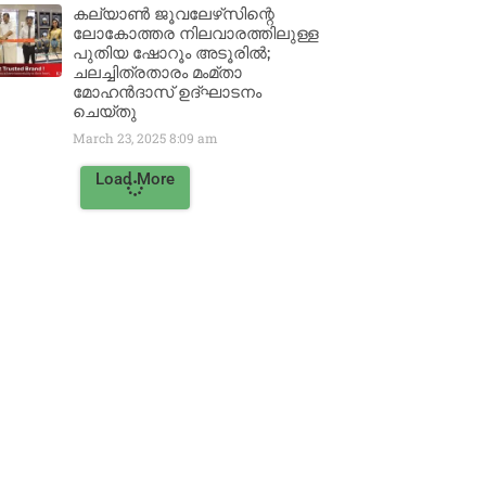
കല്യാൺ ജൂവലേഴ്‌സിന്റെ
ലോകോത്തര നിലവാരത്തിലുള്ള
പുതിയ ഷോറൂം അടൂരിൽ;
ചലച്ചിത്രതാരം മംമ്താ
മോഹൻദാസ് ഉദ്ഘാടനം
ചെയ്‌തു
March 23, 2025
8:09 am
Load More