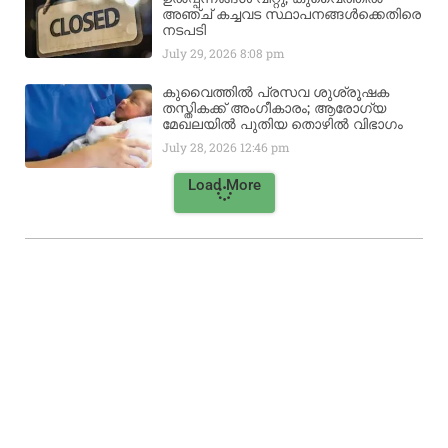
അഞ്ച് കച്ചവട സ്ഥാപനങ്ങൾക്കെതിരെ
നടപടി
July 29, 2026
8:08 pm
കുവൈത്തിൽ പ്രസവ ശുശ്രൂഷക
തസ്തികക്ക് അംഗീകാരം; ആരോഗ്യ
മേഖലയിൽ പുതിയ തൊഴിൽ വിഭാഗം
July 28, 2026
12:46 pm
Load More