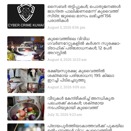
സൈബർ തട്ടിപ്പുകൾ; പൊതുജനങ്ങൾ
ജാഗ്രത പാലിക്കണമെന്ന് കുവൈത്ത്
സിട്ര: ജൂലൈ മാസം ലഭിച്ചത് 156
പരാതികൾ
August 5, 2026
8:06 pm
കുവൈത്തിലെ വിവിധ
ഗവർണറേറ്റുകളിൽ കർശന സുരക്ഷാ-
ട്രാഫിക് പരിശോധനകൾ; 12 പേർ
അറസ്റ്റിൽ
August 4, 2026
10:23 am
ഭക്ഷ്യസുരക്ഷ; കുവൈത്തിൽ
ശക്തമായ പരിശോധന; 195 കിലോ
ഇറച്ചി പിടിച്ചെടുത്തു
August 2, 2026
9:09 am
വീടുകൾ കേന്ദ്രീകരിച്ച് അനധികൃത
പലചരക്ക് കടകൾ; ശക്തമായ
നടപടിയുമായി കുവൈത്ത്
July 31, 2026
9:23 am
പ്രായപൂർത്തിയാകാത്തവർക്ക് പുകയില
ഉൽപ്പന്നങ്ങൾ വിറ്റു; കുവൈത്തിൽ