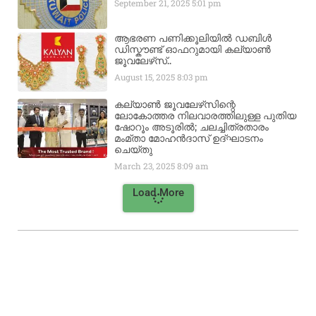
September 21, 2025
5:01 pm
ആഭരണ പണിക്കൂലിയിൽ ഡബിൾ
ഡിസ്കൗണ്ട് ഓഫറുമായി കല്യാൺ
ജൂവലേഴ്‌സ്..
August 15, 2025
8:03 pm
കല്യാൺ ജൂവലേഴ്‌സിന്റെ
ലോകോത്തര നിലവാരത്തിലുള്ള പുതിയ
ഷോറൂം അടൂരിൽ; ചലച്ചിത്രതാരം
മംമ്താ മോഹൻദാസ് ഉദ്ഘാടനം
ചെയ്‌തു
March 23, 2025
8:09 am
Load More