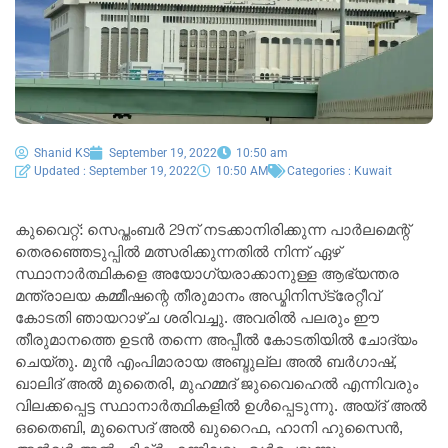
Shanid KS
September 19, 2022
10:50 am
Updated : September 19, 2022
10:50 AM
Categories :
Kuwait
കുവൈറ്റ്: സെപ്തംബർ 29ന് നടക്കാനിരിക്കുന്ന പാർലമെന്റ്
തെരഞ്ഞെടുപ്പിൽ മത്സരിക്കുന്നതിൽ നിന്ന് ഏഴ്
സ്ഥാനാർത്ഥികളെ അയോഗ്യരാക്കാനുള്ള ആഭ്യന്തര
മന്ത്രാലയ കമ്മീഷന്റെ തീരുമാനം അഡ്മിനിസ്‌ട്രേറ്റീവ്
കോടതി ഞായറാഴ്ച ശരിവച്ചു. അവരിൽ പലരും ഈ
തീരുമാനത്തെ ഉടൻ തന്നെ അപ്പീൽ കോടതിയിൽ ചോദ്യം
ചെയ്തു. മുൻ എംപിമാരായ അബ്ദുല്ല അൽ ബർഗാഷ്,
ഖാലിദ് അൽ മുതൈരി, മുഹമ്മദ് ജുവൈഹെൽ എന്നിവരും
വിലക്കപ്പെട്ട സ്ഥാനാർത്ഥികളിൽ ഉൾപ്പെടുന്നു. അയ്ദ് അൽ
ഒതൈബി, മുസൈദ് അൽ ഖുറൈഫ, ഹാനി ഹുസൈൻ,