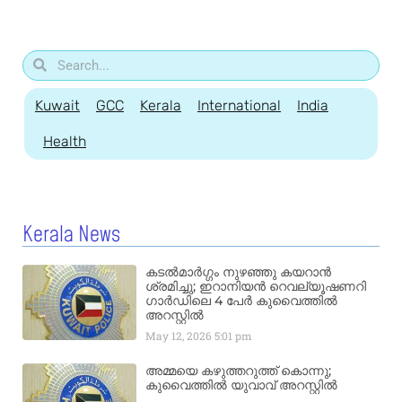
Kuwait
GCC
Kerala
International
India
Health
Kerala News
കടൽമാർഗ്ഗം നുഴഞ്ഞു കയറാൻ
ശ്രമിച്ചു; ഇറാനിയൻ റെവല്യൂഷണറി
ഗാർഡിലെ 4 പേർ കുവൈത്തിൽ
അറസ്റ്റിൽ
May 12, 2026
5:01 pm
അമ്മയെ കഴുത്തറുത്ത് കൊന്നു;
കുവൈത്തിൽ യുവാവ് അറസ്റ്റിൽ