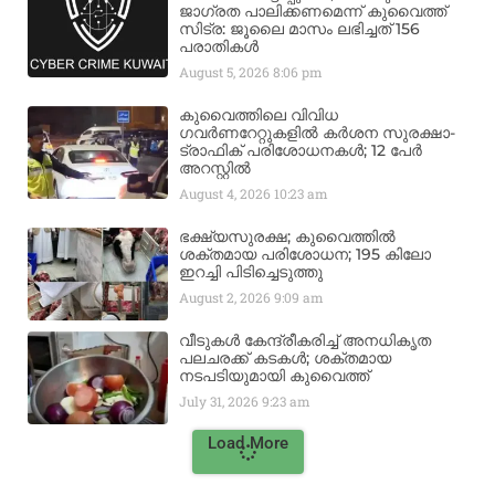
ജാഗ്രത പാലിക്കണമെന്ന് കുവൈത്ത്
സിട്ര: ജൂലൈ മാസം ലഭിച്ചത് 156
പരാതികൾ
August 5, 2026
8:06 pm
കുവൈത്തിലെ വിവിധ
ഗവർണറേറ്റുകളിൽ കർശന സുരക്ഷാ-
ട്രാഫിക് പരിശോധനകൾ; 12 പേർ
അറസ്റ്റിൽ
August 4, 2026
10:23 am
ഭക്ഷ്യസുരക്ഷ; കുവൈത്തിൽ
ശക്തമായ പരിശോധന; 195 കിലോ
ഇറച്ചി പിടിച്ചെടുത്തു
August 2, 2026
9:09 am
വീടുകൾ കേന്ദ്രീകരിച്ച് അനധികൃത
പലചരക്ക് കടകൾ; ശക്തമായ
നടപടിയുമായി കുവൈത്ത്
July 31, 2026
9:23 am
Load More