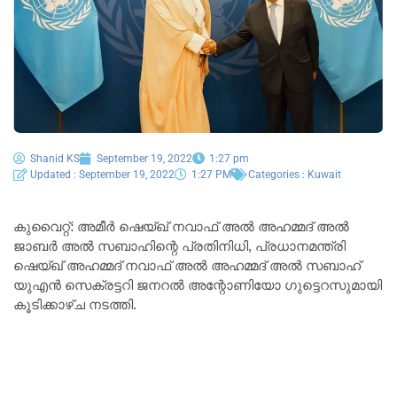
Shanid KS
September 19, 2022
1:27 pm
Updated : September 19, 2022
1:27 PM
Categories :
Kuwait
കുവൈറ്റ്: അമീർ ഷെയ്ഖ് നവാഫ് അൽ അഹമ്മദ് അൽ
ജാബർ അൽ സബാഹിന്റെ പ്രതിനിധി, പ്രധാനമന്ത്രി
ഷെയ്ഖ് അഹമ്മദ് നവാഫ് അൽ അഹമ്മദ് അൽ സബാഹ്
യുഎൻ സെക്രട്ടറി ജനറൽ അന്റോണിയോ ഗുട്ടെറസുമായി
കൂടിക്കാഴ്ച നടത്തി.