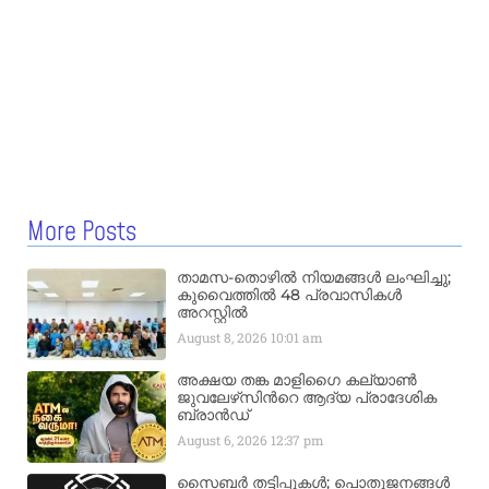
More Posts
താമസ-തൊഴിൽ നിയമങ്ങൾ ലംഘിച്ചു;
കുവൈത്തിൽ 48 പ്രവാസികൾ
അറസ്റ്റിൽ
August 8, 2026
10:01 am
അക്ഷയ തങ്ക മാളിഗൈ കല്യാണ്‍
ജുവലേഴ്‌സിന്‍റെ ആദ്യ പ്രാദേശിക
ബ്രാന്‍ഡ്
August 6, 2026
12:37 pm
സൈബർ തട്ടിപ്പുകൾ; പൊതുജനങ്ങൾ