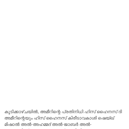
കൂടിക്കാഴ്ചയിൽ, അമീറിന്റെ പ്രതിനിധി ഹിസ് ഹൈനസ് ദി
അമീറിന്റെയും ഹിസ് ഹൈനസ് കിരീടാവകാശി ഷെയ്ഖ്
മിഷാൽ അൽ-അഹമ്മദ് അൽ-ജാബർ അൽ-