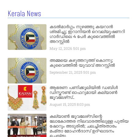
Kerala News
കടൽമാർഗ്ഗം നുഴഞ്ഞു കയറാൻ
ശ്രമിച്ചു; ഇറാനിയൻ റെവല്യൂഷണറി
ഗാർഡിലെ 4 പേർ കുവൈത്തിൽ
അറസ്റ്റിൽ
May 12, 2026
5:01 pm
അമ്മയെ കഴുത്തറുത്ത് കൊന്നു;
കുവൈത്തിൽ യുവാവ് അറസ്റ്റിൽ
September 21, 2025
5:01 pm
ആഭരണ പണിക്കൂലിയിൽ ഡബിൾ
ഡിസ്കൗണ്ട് ഓഫറുമായി കല്യാൺ
ജൂവലേഴ്‌സ്..
August 15, 2025
8:03 pm
കല്യാൺ ജൂവലേഴ്‌സിന്റെ
ലോകോത്തര നിലവാരത്തിലുള്ള പുതിയ
ഷോറൂം അടൂരിൽ; ചലച്ചിത്രതാരം
മംമ്താ മോഹൻദാസ് ഉദ്ഘാടനം
ചെയ്‌തു