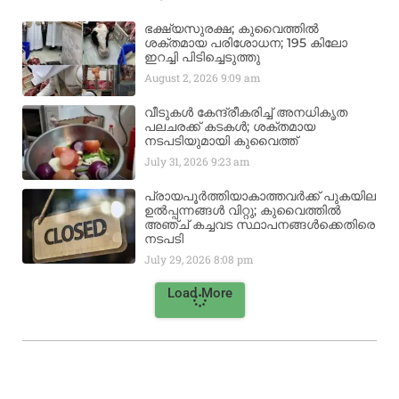
ഭക്ഷ്യസുരക്ഷ; കുവൈത്തിൽ
ശക്തമായ പരിശോധന; 195 കിലോ
ഇറച്ചി പിടിച്ചെടുത്തു
August 2, 2026
9:09 am
വീടുകൾ കേന്ദ്രീകരിച്ച് അനധികൃത
പലചരക്ക് കടകൾ; ശക്തമായ
നടപടിയുമായി കുവൈത്ത്
July 31, 2026
9:23 am
പ്രായപൂർത്തിയാകാത്തവർക്ക് പുകയില
ഉൽപ്പന്നങ്ങൾ വിറ്റു; കുവൈത്തിൽ
അഞ്ച് കച്ചവട സ്ഥാപനങ്ങൾക്കെതിരെ
നടപടി
July 29, 2026
8:08 pm
Load More