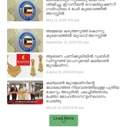
ശ്രമിച്ചു; ഇറാനിയൻ റെവല്യൂഷണറി
ഗാർഡിലെ 4 പേർ കുവൈത്തിൽ
അറസ്റ്റിൽ
May 12, 2026
5:01 pm
അമ്മയെ കഴുത്തറുത്ത് കൊന്നു;
കുവൈത്തിൽ യുവാവ് അറസ്റ്റിൽ
September 21, 2025
5:01 pm
ആഭരണ പണിക്കൂലിയിൽ ഡബിൾ
ഡിസ്കൗണ്ട് ഓഫറുമായി കല്യാൺ
ജൂവലേഴ്‌സ്..
August 15, 2025
8:03 pm
കല്യാൺ ജൂവലേഴ്‌സിന്റെ
ലോകോത്തര നിലവാരത്തിലുള്ള പുതിയ
ഷോറൂം അടൂരിൽ; ചലച്ചിത്രതാരം
മംമ്താ മോഹൻദാസ് ഉദ്ഘാടനം
ചെയ്‌തു
March 23, 2025
8:09 am
Load More