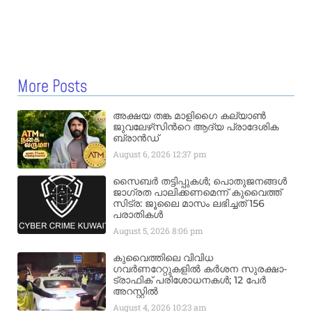
More Posts
അക്ഷയ തങ്ക മാളിഗൈ കല്യാണ്‍
ജുവലേഴ്‌സിന്‍റെ ആദ്യ പ്രാദേശിക
ബ്രാന്‍ഡ്
August 6, 2026
12:37 pm
സൈബർ തട്ടിപ്പുകൾ; പൊതുജനങ്ങൾ
ജാഗ്രത പാലിക്കണമെന്ന് കുവൈത്ത്
സിട്ര: ജൂലൈ മാസം ലഭിച്ചത് 156
പരാതികൾ
August 5, 2026
8:06 pm
കുവൈത്തിലെ വിവിധ
ഗവർണറേറ്റുകളിൽ കർശന സുരക്ഷാ-
ട്രാഫിക് പരിശോധനകൾ; 12 പേർ
അറസ്റ്റിൽ
August 4, 2026
10:23 am