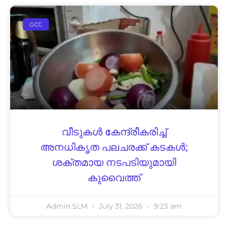
GCC
വീടുകൾ കേന്ദ്രീകരിച്ച്
അനധികൃത പലചരക്ക് കടകൾ;
ശക്തമായ നടപടിയുമായി
കുവൈത്ത്
Admin SLM
July 31, 2026
9:23 am