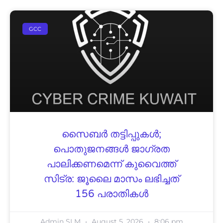
GCC
സൈബർ തട്ടിപ്പുകൾ;
പൊതുജനങ്ങൾ ജാഗ്രത
പാലിക്കണമെന്ന് കുവൈത്ത്
സിട്ര: ജൂലൈ മാസം ലഭിച്ചത്
156 പരാതികൾ
Admin SLM
August 5, 2026
8:06 pm