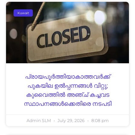
Kuwait
പ്രായപൂർത്തിയാകാത്തവർക്ക്
പുകയില ഉൽപ്പന്നങ്ങൾ വിറ്റു;
കുവൈത്തിൽ അഞ്ച് കച്ചവട
സ്ഥാപനങ്ങൾക്കെതിരെ നടപടി
Admin SLM
July 29, 2026
8:08 pm