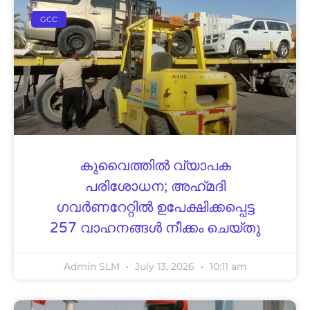
GCC
കുവൈത്തിൽ വ്യാപക
പരിശോധന; അഹ്‌മദി
ഗവർണറേറ്റിൽ ഉപേക്ഷിക്കപ്പെട്ട
257 വാഹനങ്ങൾ നീക്കം ചെയ്തു
Admin SLM
July 13, 2026
10:11 am