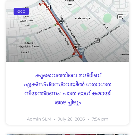
GCC
കുവൈത്തിലെ മഗ്‌രീബ്‌
എക്‌സ്പ്രസ്‌വേയിൽ ഗതാഗത
നിയന്ത്രണം: പാത ഭാഗികമായി
അടച്ചിടും
Admin SLM
July 26, 2026
7:54 pm