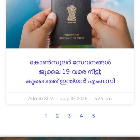
കോൺസുലർ സേവനങ്ങൾ
ജൂലൈ 19 വരെ നീട്ടി;
കുവൈത്ത് ഇന്ത്യൻ എംബസി
Admin SLM
July 10, 2026
5:26 pm
1
2
3
4
5