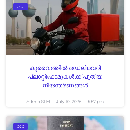
GCC
കുവൈത്തിൽ ഡെലിവെറി
പ്ലാറ്റ്‌ഫോമുകൾക്ക് പുതിയ
നിയന്ത്രണങ്ങൾ
Admin SLM
July 10, 2026
5:57 pm
GCC