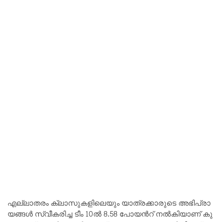
എ​ല്ലാ​ത​രം ക്ലാ​സു​ക​ളി​ലെ​യും യാ​ത്ര​ക്കാ​രു​ടെ അ​ഭി​പ്രാ​
യ​ങ്ങ​ൾ സ്വീ​ക​രി​ച്ച ടീം 10​ൽ 8.58 പോ​യ​ൻറ് ന​ൽ​കി​യാണ് കു​