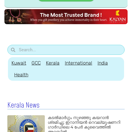
Kuwait
GCC
Kerala
International
India
Health
Kerala News
കടൽമാർഗ്ഗം നുഴഞ്ഞു കയറാൻ
ശ്രമിച്ചു; ഇറാനിയൻ റെവല്യൂഷണറി
ഗാർഡിലെ 4 പേർ കുവൈത്തിൽ
അറസ്റ്റിൽ