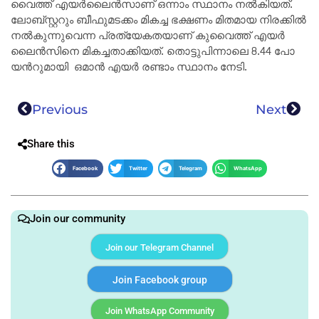
വൈ​ത്ത് എ​യ​ർ​ലൈ​ൻ​സാ​ണ് ഒ​ന്നാം സ്ഥാ​നം നൽകിയത്.
ലോ​ബ്സ്റ്റ​റും ബീ​ഫു​മ​ട​ക്കം മി​ക​ച്ച ഭ​ക്ഷ​ണം മി​ത​മാ​യ നി​ര​ക്കി​ൽ
ന​ൽ​കു​ന്നു​വെ​ന്ന പ്ര​ത്യേ​ക​ത​യാ​ണ് കു​വൈ​ത്ത് എ​യ​ർ​
ലൈ​ൻ​സി​നെ മി​ക​ച്ച​താ​ക്കി​യ​ത്. തൊ​ട്ടു​പി​ന്നാ​ലെ 8.44 പോ​
യൻറു​മാ​യി ​ ഒ​മാ​ൻ എ​യ​ർ ര​ണ്ടാം സ്ഥാ​നം നേ​ടി​.
Previous
Next
Share this
Facebook
Twitter
Telegram
WhatsApp
Join our community
Join our Telegram Channel
Join Facebook group
Join WhatsApp Community