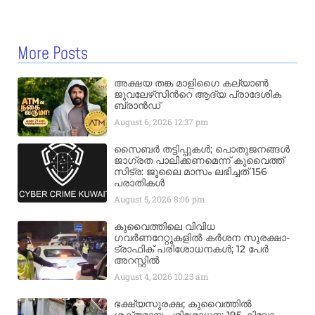
More Posts
അക്ഷയ തങ്ക മാളിഗൈ കല്യാണ്‍
ജുവലേഴ്‌സിന്‍റെ ആദ്യ പ്രാദേശിക
ബ്രാന്‍ഡ്
August 6, 2026
12:37 pm
സൈബർ തട്ടിപ്പുകൾ; പൊതുജനങ്ങൾ
ജാഗ്രത പാലിക്കണമെന്ന് കുവൈത്ത്
സിട്ര: ജൂലൈ മാസം ലഭിച്ചത് 156
പരാതികൾ
August 5, 2026
8:06 pm
കുവൈത്തിലെ വിവിധ
ഗവർണറേറ്റുകളിൽ കർശന സുരക്ഷാ-
ട്രാഫിക് പരിശോധനകൾ; 12 പേർ
അറസ്റ്റിൽ
August 4, 2026
10:23 am
ഭക്ഷ്യസുരക്ഷ; കുവൈത്തിൽ