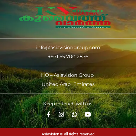
info@asiavisiongroup.com
+971 55 700 2876
HO – Asiavision Group
United Arab Emirates
Keep in touch with us.
Asiavision © all rights reserved