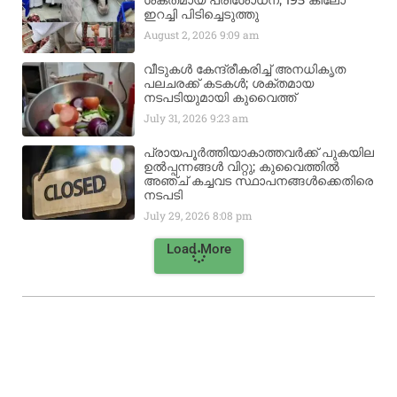
ശക്തമായ പരിശോധന; 195 കിലോ
ഇറച്ചി പിടിച്ചെടുത്തു
August 2, 2026
9:09 am
വീടുകൾ കേന്ദ്രീകരിച്ച് അനധികൃത
പലചരക്ക് കടകൾ; ശക്തമായ
നടപടിയുമായി കുവൈത്ത്
July 31, 2026
9:23 am
പ്രായപൂർത്തിയാകാത്തവർക്ക് പുകയില
ഉൽപ്പന്നങ്ങൾ വിറ്റു; കുവൈത്തിൽ
അഞ്ച് കച്ചവട സ്ഥാപനങ്ങൾക്കെതിരെ
നടപടി
July 29, 2026
8:08 pm
Load More