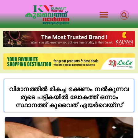
വിമാനത്തിൽ മികച്ച ഭക്ഷണം ന​ൽ​കു​ന്ന​വ​
രു​ടെ പ​ട്ടി​ക​യി​ൽ ലോ​ക​ത്ത് ഒന്നാം
സ്ഥാനത്ത് കുവൈത് എയർവെയ്‌സ്