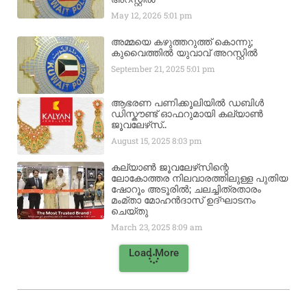
May 12, 2026
5:01 pm
അമ്മയെ കഴുത്തറുത്ത് കൊന്നു;
കുവൈത്തിൽ യുവാവ് അറസ്റ്റിൽ
September 21, 2025
5:01 pm
ആഭരണ പണിക്കൂലിയിൽ ഡബിൾ
ഡിസ്കൗണ്ട് ഓഫറുമായി കല്യാൺ
ജൂവലേഴ്‌സ്..
August 15, 2025
8:03 pm
കല്യാൺ ജൂവലേഴ്‌സിന്റെ
ലോകോത്തര നിലവാരത്തിലുള്ള പുതിയ
ഷോറൂം അടൂരിൽ; ചലച്ചിത്രതാരം
മംമ്താ മോഹൻദാസ് ഉദ്ഘാടനം
ചെയ്‌തു
March 23, 2025
8:09 am
Load More