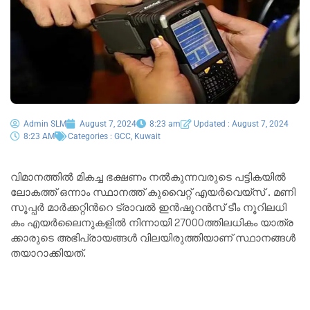
Admin SLM
August 7, 2024
8:23 am
Updated : August 7, 2024
8:23 AM
Categories :
GCC
,
Kuwait
വി​മാ​ന​ത്തി​ൽ മി​ക​ച്ച ഭ​ക്ഷ​ണം ന​ൽ​കു​ന്ന​വ​രു​ടെ പ​ട്ടി​ക​യി​ൽ
ലോ​ക​ത്ത് ഒന്നാം സ്ഥാ​നത്ത് കുവൈറ്റ് എയർവെയ്‌സ് . മ​ണി
സൂ​പ്പ​ർ മാ​ർ​ക്ക​റ്റി​ൻറെ ട്രാ​വ​ൽ ഇ​ൻ​ഷുറ​ൻ​സ് ടീം നൂറില​ധി​
കം എ​യ​ർ​ലൈ​നു​ക​ളി​ൽ ​നി​ന്നാ​യി 27000ത്തി​ല​ധി​കം യാ​ത്ര​
ക്കാ​രു​ടെ അ​ഭി​പ്രാ​യ​ങ്ങ​ൾ വി​ല​യി​രു​ത്തി​യാ​ണ് സ്ഥാ​ന​ങ്ങ​ൾ
ത​യാ​റാ​ക്കി​യ​ത്.